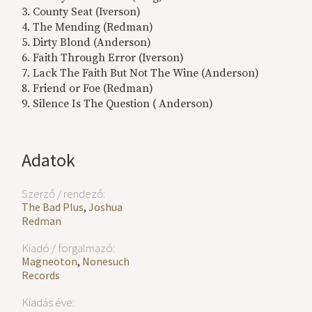
3. County Seat (Iverson)
4. The Mending (Redman)
5. Dirty Blond (Anderson)
6. Faith Through Error (Iverson)
7. Lack The Faith But Not The Wine (Anderson)
8. Friend or Foe (Redman)
9. Silence Is The Question ( Anderson)
Adatok
Szerző / rendező:
The Bad Plus
,
Joshua
Redman
Kiadó / forgalmazó:
Magneoton
,
Nonesuch
Records
Kiadás éve: