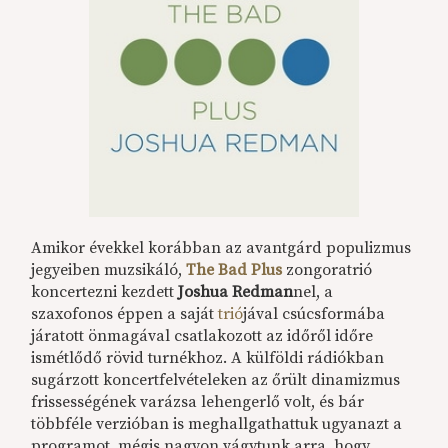
Amikor évekkel korábban az avantgárd populizmus
jegyeiben muzsikáló,
The Bad Plus
zongoratrió
koncertezni kezdett
Joshua Redman
nel, a
szaxofonos éppen a saját
trió
jával csúcsformába
járatott önmagával csatlakozott az időről időre
ismétlődő rövid turnékhoz. A külföldi rádiókban
sugárzott koncertfelvételeken az őrült dinamizmus
frissességének varázsa lehengerlő volt, és bár
többféle verzióban is meghallgathattuk ugyanazt a
programot, mégis nagyon vágytunk arra, hogy