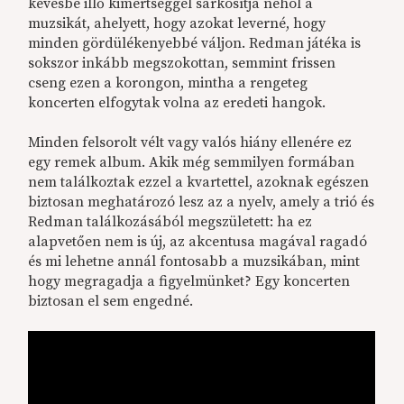
kevésbé illő kimértséggel sarkosítja néhol a
muzsikát, ahelyett, hogy azokat leverné, hogy
minden gördülékenyebbé váljon. Redman játéka is
sokszor inkább megszokottan, semmint frissen
cseng ezen a korongon, mintha a rengeteg
koncerten elfogytak volna az eredeti hangok.
Minden felsorolt vélt vagy valós hiány ellenére ez
egy remek album. Akik még semmilyen formában
nem találkoztak ezzel a kvartettel, azoknak egészen
biztosan meghatározó lesz az a nyelv, amely a trió és
Redman találkozásából megszületett: ha ez
alapvetően nem is új, az akcentusa magával ragadó
és mi lehetne annál fontosabb a muzsikában, mint
hogy megragadja a figyelmünket? Egy koncerten
biztosan el sem engedné.