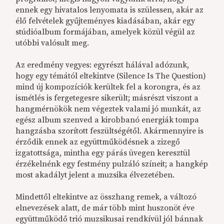
ennek egy hivatalos lenyomata is szülessen, akár az
élő felvételek gyűjteményes kiadásában, akár egy
stúdióalbum formájában, amelyek közül végül az
utóbbi valósult meg.
Az eredmény vegyes: egyrészt hálával adózunk,
hogy egy témától eltekintve (Silence Is The Question)
mind új kompozíciók kerültek fel a korongra, és az
ismétlés is fergetegesre sikerült; másrészt viszont a
hangmérnökök nem végeztek valami jó munkát, az
egész album szenved a kirobbanó energiák tompa
hangzásba szorított feszültségétől. Akármennyire is
érződik ennek az együttműködésnek a zizegő
izgatottsága, mintha egy párás üvegen keresztül
érzékelnénk egy festmény pulzáló színeit; a hangkép
most akadályt jelent a muzsika élvezetében.
Mindettől eltekintve az összhang remek, a változó
elnevezések alatt, de már több mint huszonöt éve
együttműködő trió muzsikusai rendkívül jól bánnak