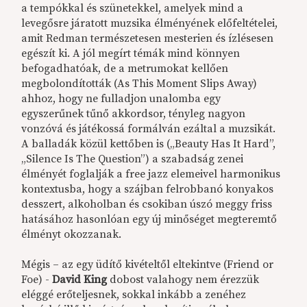
a tempókkal és szünetekkel, amelyek mind a
levegősre járatott muzsika élményének előfeltételei,
amit Redman természetesen mesterien és ízlésesen
egészít ki. A jól megírt témák mind könnyen
befogadhatóak, de a metrumokat kellően
megbolondították (As This Moment Slips Away)
ahhoz, hogy ne fulladjon unalomba egy
egyszerűnek tűnő akkordsor, tényleg nagyon
vonzóvá és játékossá formálván ezáltal a muzsikát.
A balladák közül kettőben is („Beauty Has It Hard”,
„Silence Is The Question”) a szabadság zenei
élményét foglalják a free jazz elemeivel harmonikus
kontextusba, hogy a szájban felrobbanó konyakos
desszert, alkoholban és csokiban úszó meggy friss
hatásához hasonlóan egy új minőséget megteremtő
élményt okozzanak.
Mégis – az egy üdítő kivételtől eltekintve (Friend or
Foe) -
David King
dobost valahogy nem érezzük
eléggé erőteljesnek, sokkal inkább a zenéhez