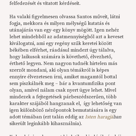
felfedezését és vitatott kérdéseit.
Ha valaki figyelmesen olvassa Santos műveit, látni
fogja, mekkora és milyen mélységű kutatás és
utánajárás van egy-egy könyv mögött. Igen nehéz
lehet mindebből az adatmennyiségből azt a keveset
kiválogatni, ami egy regény szűk keretei között
békében elférhet, ráadásul mindezt úgy tálalva,
hogy laikusok számára is követhető, élvezhető,
érthető legyen. Nem nagyon tudnék hirtelen más
szerzőt mondani, aki olyan témákról is képes
ennyire élvezetesen írni, amiket magamtól bottal
sem piszkálnék meg – bár a kvantumfizika pont
olyan, amivel nálam csak nyert ügye lehet. Mivel
mindezek a fejtegetések párbeszédszerűen, több
karakter szájából hangzanak el, így lehetőség van
igen különböző nézőpontok bemutatására is egy
adott témában (ezt talán eddig az
Isten haragjá
ban
sikerült leginkább kihasználnia).