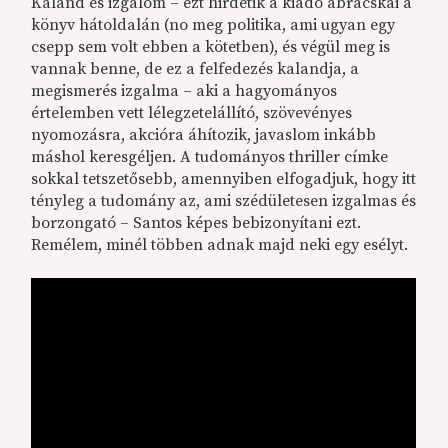
Kaland és izgalom – ezt hirdetik a kiadó ábrácskái a
könyv hátoldalán (no meg politika, ami ugyan egy
csepp sem volt ebben a kötetben), és végül meg is
vannak benne, de ez a felfedezés kalandja, a
megismerés izgalma – aki a hagyományos
értelemben vett lélegzetelállító, szövevényes
nyomozásra, akcióra áhítozik, javaslom inkább
máshol keresgéljen. A tudományos thriller címke
sokkal tetszetősebb, amennyiben elfogadjuk, hogy itt
tényleg a tudomány az, ami szédületesen izgalmas és
borzongató – Santos képes bebizonyítani ezt.
Remélem, minél többen adnak majd neki egy esélyt.