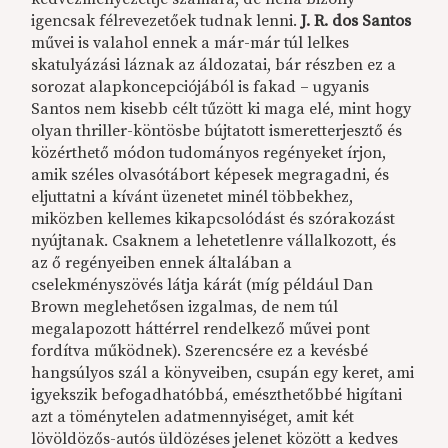
igencsak félrevezetőek tudnak lenni.
J. R. dos Santos
művei is valahol ennek a már-már túl lelkes
skatulyázási láznak az áldozatai, bár részben ez a
sorozat alapkoncepciójából is fakad – ugyanis
Santos nem kisebb célt tűzött ki maga elé, mint hogy
olyan thriller-köntösbe bújtatott ismeretterjesztő és
közérthető módon tudományos regényeket írjon,
amik széles olvasótábort képesek megragadni, és
eljuttatni a kívánt üzenetet minél többekhez,
miközben kellemes kikapcsolódást és szórakozást
nyújtanak. Csaknem a lehetetlenre vállalkozott, és
az ő regényeiben ennek általában a
cselekményszövés látja kárát (míg például Dan
Brown meglehetősen izgalmas, de nem túl
megalapozott háttérrel rendelkező művei pont
fordítva működnek). Szerencsére ez a kevésbé
hangsúlyos szál a könyveiben, csupán egy keret, ami
igyekszik befogadhatóbbá, emészthetőbbé higítani
azt a töménytelen adatmennyiséget, amit két
lövöldözős-autós üldözéses jelenet között a kedves