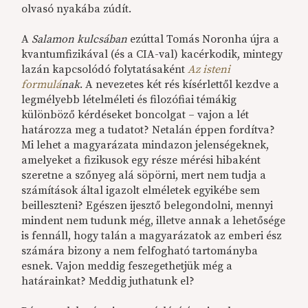
olvasó nyakába zúdít.
A
Salamon kulcsá
ban
ezúttal Tomás Noronha újra a
kvantumfizikával (és a CIA-val) kacérkodik, mintegy
lazán kapcsolódó folytatásaként
Az isteni
formulá
nak
. A nevezetes két rés kísérlettől kezdve a
legmélyebb lételméleti és filozófiai témákig
különböző kérdéseket boncolgat – vajon a lét
határozza meg a tudatot? Netalán éppen fordítva?
Mi lehet a magyarázata mindazon jelenségeknek,
amelyeket a fizikusok egy része mérési hibaként
szeretne a szőnyeg alá söpörni, mert nem tudja a
számítások által igazolt elméletek egyikébe sem
beilleszteni? Egészen ijesztő belegondolni, mennyi
mindent nem tudunk még, illetve annak a lehetősége
is fennáll, hogy talán a magyarázatok az emberi ész
számára bizony a nem felfogható tartományba
esnek. Vajon meddig feszegethetjük még a
határainkat? Meddig juthatunk el?