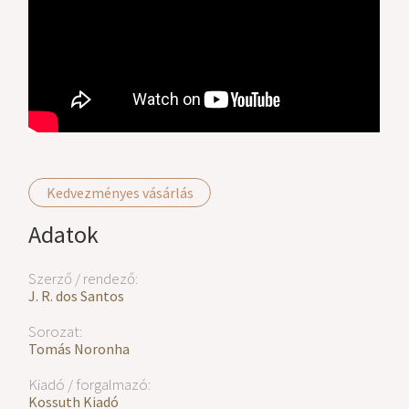
Kedvezményes vásárlás
Adatok
Szerző / rendező:
J. R. dos Santos
Sorozat:
Tomás Noronha
Kiadó / forgalmazó:
Kossuth Kiadó