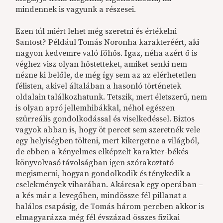
mindennek is vagyunk a részesei.
Ezen túl miért lehet még szeretni és értékelni
Santost? Például Tomás Noronha karakteréért, aki
nagyon kedvemre való főhős. Igaz, néha azért ő is
véghez visz olyan hőstetteket, amiket senki nem
nézne ki belőle, de még így sem az az elérhetetlen
félisten, akivel általában a hasonló történetek
oldalain találkozhatunk. Tetszik, mert életszerű, nem
is olyan apró jellemhibákkal, néhol egészen
szürreális gondolkodással és viselkedéssel. Biztos
vagyok abban is, hogy öt percet sem szeretnék vele
egy helyiségben tölteni, mert kikergetne a világból,
de ebben a kényelmes elképzelt karakter-békés
könyvolvasó távolságban igen szórakoztató
megismerni, hogyan gondolkodik és ténykedik a
cselekmények viharában. Akárcsak egy operában –
a kés már a levegőben, mindössze fél pillanat a
halálos csapásig, de Tomás három percben akkor is
elmagyarázza még fél évszázad összes fizikai