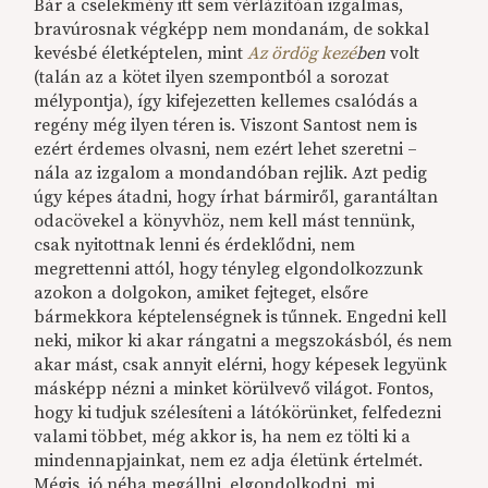
Bár a cselekmény itt sem vérlázítóan izgalmas,
bravúrosnak végképp nem mondanám, de sokkal
kevésbé életképtelen, mint
Az ördög kezé
ben
volt
(talán az a kötet ilyen szempontból a sorozat
mélypontja), így kifejezetten kellemes csalódás a
regény még ilyen téren is. Viszont Santost nem is
ezért érdemes olvasni, nem ezért lehet szeretni –
nála az izgalom a mondandóban rejlik. Azt pedig
úgy képes átadni, hogy írhat bármiről, garantáltan
odacövekel a könyvhöz, nem kell mást tennünk,
csak nyitottnak lenni és érdeklődni, nem
megrettenni attól, hogy tényleg elgondolkozzunk
azokon a dolgokon, amiket fejteget, elsőre
bármekkora képtelenségnek is tűnnek. Engedni kell
neki, mikor ki akar rángatni a megszokásból, és nem
akar mást, csak annyit elérni, hogy képesek legyünk
másképp nézni a minket körülvevő világot. Fontos,
hogy ki tudjuk szélesíteni a látókörünket, felfedezni
valami többet, még akkor is, ha nem ez tölti ki a
mindennapjainkat, nem ez adja életünk értelmét.
Mégis, jó néha megállni, elgondolkodni, mi