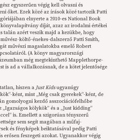
egész egyszerűen végig kell olvasni és
 őket. Ezek közé az írások közé tartozik Patti
óriájában elnyerte a 2010-es National Book
könyvalapítvány díját, azaz az irodalmi értékei
 talán azért veszik majd a kezükbe, hogy
művész-költő-énekes-dalszerző Patti Smith,
 ágát művészi magaslatokba emelő Robert
pcsolatáról. (A könyv magyarországi
úzeumban még megtekinthető Mapplethorpe-
ást is ad a vállalkozásnak, de a kötet jelentősége
tatlan, hiszen a
Just Kids
ugyanúgy
kök”-ként, mint „Még csak gyerekek”-ként, de
tán gomolyogni kezdő asszociációfelhőbe
z „Igazságos kölykök” és a „Just kidding”
iccel” is. Emellett a szigorúan tényszerű
ítettsége sem segít magában a műfaj-
ek és fényképek beiktatásával pedig Patti
is erősen feszegeti azokat. Ugyanakkor végig