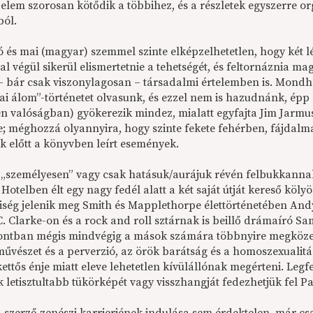
elem szorosan kötődik a többihez, és a részletek egyszerre o
ól.
 és mai (magyar) szemmel szinte elképzelhetetlen, hogy két 
l végül sikerül elismertetnie a tehetségét, és feltornáznia 
 bár csak viszonylagosan – társadalmi értelemben is. Mondh
ai álom”-történetet olvasunk, és ezzel nem is hazudnánk, épp 
en valóságban) gyökerezik mindez, mialatt egyfajta Jim Jarmu
e; méghozzá olyannyira, hogy szinte fekete fehérben, fájda
k előtt a könyvben leírt események.
„személyesen” vagy csak hatásuk/aurájuk révén felbukkannak 
Hotelben élt egy nagy fedél alatt a két saját útját kereső köly
iség jelenik meg Smith és Mapplethorpe élettörténetében Andy 
C. Clarke-on és a rock and roll sztárnak is beillő drámaíró S
ontban mégis mindvégig a mások számára többnyire megközel
űvészet és a perverzió, az örök barátság és a homoszexualitás
kettős énje miatt eleve lehetetlen kívülállónak megérteni. Le
 letisztultabb tükörképét vagy visszhangját fedezhetjük fel Pa