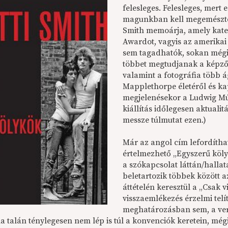
felesleges. Felesleges, mert 
magunkban kell megemészteni
Smith memoárja, amely kateg
Awardot, vagyis az amerikai 
sem tagadhatók, sokan mégis
többet megtudjanak a képző
valamint a fotográfia több
Mapplethorpe életéről és ka
megjelenésekor a Ludwig M
kiállítás időlegesen aktualit
messze túlmutat ezen.)
Már az angol cím lefordítha
értelmezhető „Egyszerű köly
a szókapcsolat láttán/halla
beletartozik többek között a
áttételén keresztül a „Csak v
visszaemlékezés érzelmi tel
meghatározásban sem, a vers
ha talán ténylegesen nem lép is túl a konvenciók keretein, még