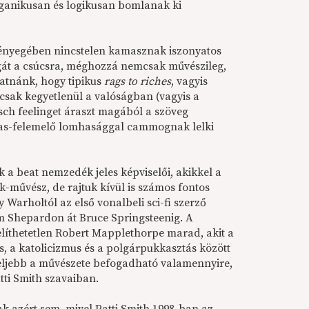
rganikusan és logikusan bomlanak ki
lényegében nincstelen kamasznak iszonyatos
magát a csúcsra, méghozzá nemcsak művészileg,
atnánk, hogy tipikus
rags to riches
, vagyis
csak kegyetlenül a valóságban (vagyis a
sch feelinget áraszt magából a szöveg
lmas-felemelő lomhasággal cammognak lelki
a beat nemzedék jeles képviselői, akikkel a
ök-művész, de rajtuk kívül is számos fontos
Warholtól az első vonalbeli sci-fi szerző
am Shepardon át Bruce Springsteenig. A
íthetetlen Robert Mapplethorpe marad, akit a
, a katolicizmus és a polgárpukkasztás között
gfeljebb a művészete befogadható valamennyire,
tti Smith szavaiban.