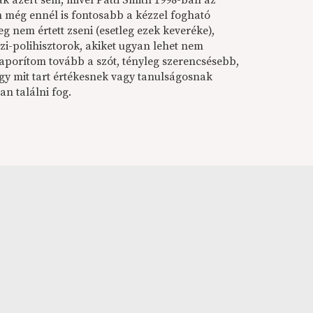
ak azért sem, mivel Patti Smith 1998-ban az
Ám még ennél is fontosabb a kézzel fogható
 nem értett zseni (esetleg ezek keveréke),
ázi-polihisztorok, akiket ugyan lehet nem
porítom tovább a szót, tényleg szerencsésebb,
gy mit tart értékesnek vagy tanulságosnak
an találni fog.