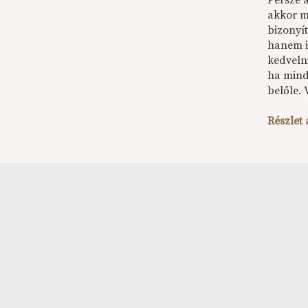
Persze 
akkor m
bizonyí
hanem ig
kedveln
ha mind
belőle. 
Részlet