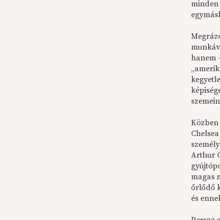
minden 
egymásb
Megrázó
munkáva
hanem –
„amerik
kegyetl
képiség
szemein
Közben 
Chelsea 
személy
Arthur 
gyújtóp
magas m
őrlődő 
és ennek