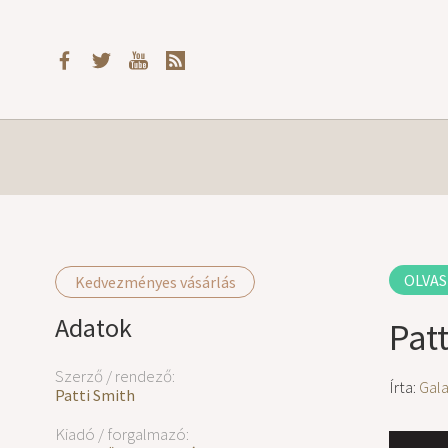
OLVAS
Kedvezményes vásárlás
Adatok
Pat
Szerző / rendező:
Írta:
Gal
Patti Smith
Kiadó / forgalmazó: