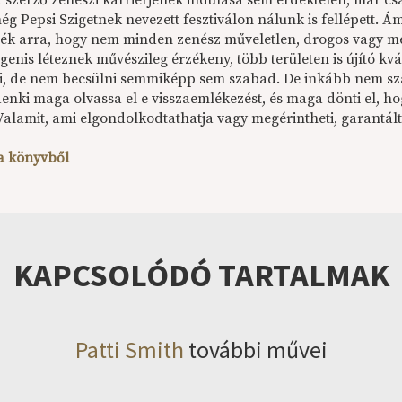
a szerző zenészi karrierjének indulása sem érdektelen, már cs
ég Pepsi Szigetnek nevezett fesztiválon nálunk is fellépett. 
ték arra, hogy nem minden zenész műveletlen, drogos vagy meg
enis léteznek művészileg érzékeny, több területen is újító kv
i, de nem becsülni semmiképp sem szabad. De inkább nem sza
enki maga olvassa el e visszaemlékezést, és maga dönti el, ho
Valamit, ami elgondolkodtathatja vagy megérintheti, garantált
 a könyvből
KAPCSOLÓDÓ TARTALMAK
Patti Smith
további művei