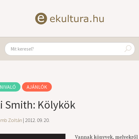
NIVALÓ
AJÁNLÓK
ti Smith: Kölykök
amb Zoltán
| 2012. 09. 20.
Vannak könyvek, melyekről 