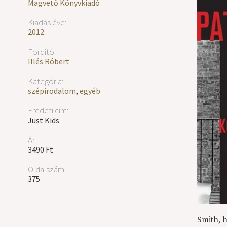
Magvető Könyvkiadó
Kiadás éve:
2012
Fordító:
Illés Róbert
Kategória:
szépirodalom
,
egyéb
Eredeti cím:
Just Kids
Ár:
3490 Ft
Oldalszám:
375
Smith, 