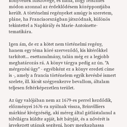
könyvének fülszövege, és naná, hogy felszínes
módon azonnal az érdeklődésem középpontjába
került. A történelmi regényeket amúgy is szeretem,
pláne, ha Franciaországban játszódnak, különös
tekintettel a Napkirály és Marie-Antoinette-
tematikára.
Igen ám, de ez a kötet nem történelmi regény,
hanem egy téma köré szerveződő, kis kitérőkkel
tarkított... esettanulmány, talán még ez a legjobb
meghatározás rá. A könyv tárgya pedig az ún. "A
mérgezési ügy" - egyébként ez a könyv eredeti címe
is -, amely a francia történelem egyik kevésbé ismert
szelete, ill. kicsit szégyenkezve bevallom, általam
teljesen feltérképezetlen terület.
Az ügy valójában nem az 1679-es perrel kezdődik,
előzményei 1676-ra nyúlnak vissza, Brinvilliers
márkiné kivégzéséig, aki méreg által gátlástalanul a
túlvilágra küldte apját, két bátyját, és a nővérét is
igyekezett utánuk segíteni, hogy megkaphassa