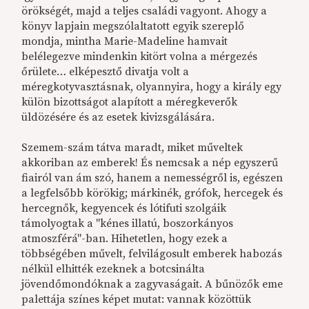
örökségét, majd a teljes családi vagyont. Ahogy a
könyv lapjain megszólaltatott egyik szereplő
mondja, mintha Marie-Madeline hamvait
belélegezve mindenkin kitört volna a mérgezés
őrülete… elképesztő divatja volt a
méregkotyvasztásnak, olyannyira, hogy a király egy
külön bizottságot alapított a méregkeverők
üldözésére és az esetek kivizsgálására.
Szemem-szám tátva maradt, miket műveltek
akkoriban az emberek! És nemcsak a nép egyszerű
fiairól van ám szó, hanem a nemességről is, egészen
a legfelsőbb körökig; márkinék, grófok, hercegek és
hercegnők, kegyencek és lótifuti szolgáik
támolyogtak a "kénes illatú, boszorkányos
atmoszférá"-ban. Hihetetlen, hogy ezek a
többségében művelt, felvilágosult emberek habozás
nélkül elhitték ezeknek a botcsinálta
jövendőmondóknak a zagyvaságait. A bűnözők eme
palettája színes képet mutat: vannak közöttük