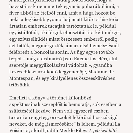
A mérgezéspszichózis addig fokozódott, hogy a
házastársak nem mertek egymás poharából inni, a
fivér abból az ételből enni, amit a húga hozott be
neki, a legkisebb gyomorbaj miatt kitört a hisztéria,
ártatlan emberek tucatjait tartóztatták le, például
egy istállófiút, aki férgek elpusztítására kért mérget,
egy szívszélhűdés miatt összeesett emberről pedig
azt hitték, megmérgezték, ám az első bemetszésnél
felébredt a boncolás során. Az ügy egyre tovább
terjed – még a drámaíró Jean Racine-t is eléri, akit
szeretője meggyilkolásával vádoltak –, gyanúba
keveredik az uralkodó kegyencnője, Madame de
Montespan, és egy királyellenes összeesküvésben
tetőződik.
Emellett a könyv a történet különböző
aspektusainak szereplőit is bemutatja, sok esetben a
születésétől kezdve. Nem volt egyszerű észben
tartani a rengeteg, oroszokét leköröző hosszúságú
neveket, de még „ismerősökre” is leltem, például La
Voisin-ra, akiről Judith Merkle Riley:
A párizsi látó