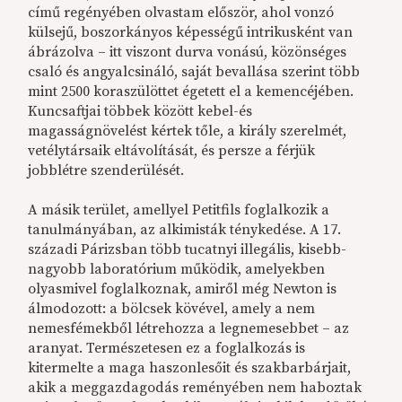
című regényében olvastam először, ahol vonzó
külsejű, boszorkányos képességű intrikusként van
ábrázolva – itt viszont durva vonású, közönséges
csaló és angyalcsináló, saját bevallása szerint több
mint 2500 koraszülöttet égetett el a kemencéjében.
Kuncsaftjai többek között kebel-és
magasságnövelést kértek tőle, a király szerelmét,
vetélytársaik eltávolítását, és persze a férjük
jobblétre szenderülését.
A másik terület, amellyel Petitfils foglalkozik a
tanulmányában, az alkimisták ténykedése. A 17.
századi Párizsban több tucatnyi illegális, kisebb-
nagyobb laboratórium működik, amelyekben
olyasmivel foglalkoznak, amiről még Newton is
álmodozott: a bölcsek kövével, amely a nem
nemesfémekből létrehozza a legnemesebbet – az
aranyat. Természetesen ez a foglalkozás is
kitermelte a maga haszonlesőit és szakbarbárjait,
akik a meggazdagodás reményében nem haboztak