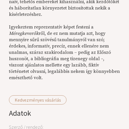
naiv, tehetős embereket kihasználni, akik kezdőtőkét
és háborítatlan környezetet biztosítottak nekik a
kísérletezéshez.
Igyekeztem reprezentatív képet festeni a
Méregkeverők
ről, de ez nem mutatja azt, hogy
mennyire sűrű szövésű tanulmányról van szó;
érdekes, informatív, precíz, ennek ellenére nem
unalmas, száraz szakirodalom – pedig az Előszó
huszonöt, a bibliográfia meg tizenegy oldal –,
viszont ajánlatos mellette egy lazább, fiktív
történetet olvasni, legalábbis nekem így könnyebben
emészthető volt.
Kedvezményes vásárlás
Adatok
Szerző / rendező: