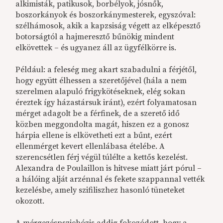
alkimisták, patikusok, borbélyok, jósnők,
boszorkányok és boszorkánymesterek, egyszóval:
szélhámosok, akik a kapzsiság végett az elképesztő
botorságtól a hajmeresztő bűnökig mindent
elkövettek – és ugyanez áll az ügyfélkörre is.
Például: a feleség meg akart szabadulni a férjétől,
hogy együtt élhessen a szeretőjével (hála a nem
szerelmen alapuló frigykötéseknek, elég sokan
éreztek így házastársuk iránt), ezért folyamatosan
mérget adagolt be a férfinek, de a szerető idő
közben meggondolta magát, hiszen ez a gonosz
hárpia ellene is elkövetheti ezt a bűnt, ezért
ellenmérget kevert ellenlábasa ételébe. A
szerencsétlen férj végül túlélte a kettős kezelést.
Alexandra de Poulaillon is hitvese miatt járt pórul –
a hálóing alját arzénnal és fekete szappannal vették
kezelésbe, amely szifiliszhez hasonló tüneteket
okozott.