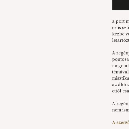
a port 
ez is sz
kézbe v
letartóz
A regény
pontosa
megemlí
témával
misztik
az áldo
ettől c
A regény
nem ism
A szerző