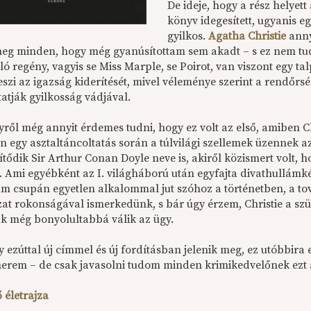
De ideje, hogy a rész helyet
könyv idegesített, ugyanis eg
gyilkos.
Agatha Christie
anny
meg minden, hogy még gyanúsítottam sem akadt – s ez nem tu
óló regény, vagyis se Miss Marple, se Poirot, van viszont egy t
eszi az igazság kiderítését, mivel véleménye szerint a rendőr
tatják gyilkosság vádjával.
ről még annyit érdemes tudni, hogy ez volt az első, amiben Ch
n egy asztaltáncoltatás során a túlvilági szellemek üzennek 
tődik Sir Arthur Conan Doyle neve is, akiről közismert volt, h
. Ami egyébként az I. világháború után egyfajta divathullámké
um csupán egyetlen alkalommal jut szóhoz a történetben, a tov
zat rokonságával ismerkedünk, s bár úgy érzem, Christie a szü
sak még bonyolultabbá válik az ügy.
 ezúttal új címmel és új fordításban jelenik meg, ez utóbbira
erem – de csak javasolni tudom minden krimikedvelőnek ezt a 
 életrajza