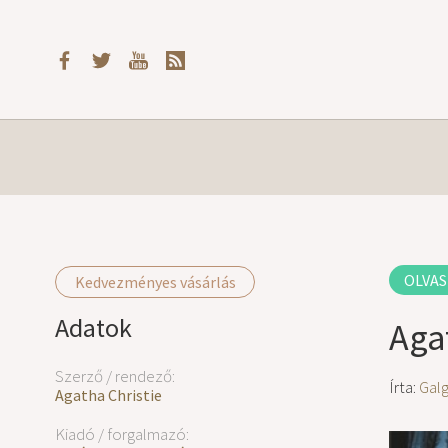
OLVAS
Kedvezményes vásárlás
Adatok
Agat
Szerző / rendező:
Írta:
Gal
Agatha Christie
Kiadó / forgalmazó: