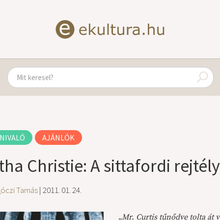
NIVALÓ
AJÁNLÓK
ha Christie: A sittafordi rejtél
góczi Tamás
| 2011. 01. 24.
„Mr. Curtis tűnődve tolta át v