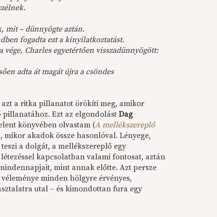
szélnek.
, mit – dünnyögte aztán.
dben fogadta ezt a kinyilatkoztatást.
a vége, Charles egyetértően visszadünnyögött:
esően adta át magát újra a csöndes
azt a ritka pillanatot örökíti meg, amikor
 pillanatához. Ezt az elgondolást
Dag
elent könyvében olvastam (
A mellékszereplő
lem, mikor akadok össze hasonlóval. Lényege,
teszi a dolgát, a mellékszereplő egy
étezéssel kapcsolatban valami fontosat, aztán
mindennapjait, mint annak előtte. Azt persze
s véleménye minden hölgyre érvényes,
sztalatra utal – és kimondottan fura egy