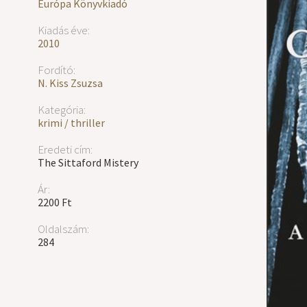
Európa Könyvkiadó
Kiadás éve:
2010
Fordító:
N. Kiss Zsuzsa
Kategória:
krimi / thriller
Eredeti cím:
The Sittaford Mistery
Ár:
2200 Ft
Oldalszám:
284