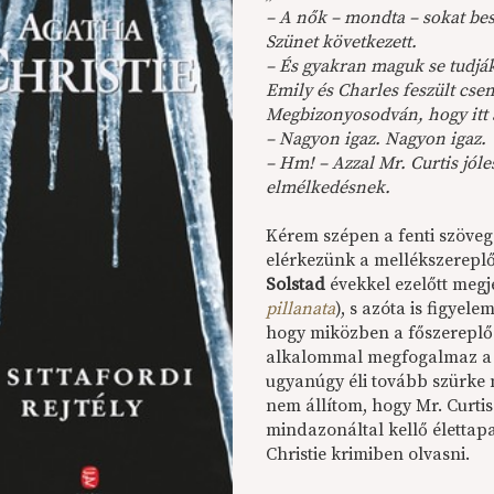
– A nők – mondta – sokat be
Szünet következett.
– És gyakran maguk se tudják
Emily és Charles feszült csen
Megbizonyosodván, hogy itt 
– Nagyon igaz. Nagyon igaz.
– Hm! – Azzal Mr. Curtis jól
elmélkedésnek.
Kérem szépen a fenti szöveg 
elérkezünk a mellékszereplő
Solstad
évekkel ezelőtt megj
pillanata
), s azóta is figye
hogy miközben a főszereplő 
alkalommal megfogalmaz a l
ugyanúgy éli tovább szürke 
nem állítom, hogy Mr. Curti
mindazonáltal kellő élettapa
Christie krimiben olvasni.