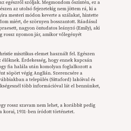
t az egészről szóljak. Megmondom őszintén, ez a
észen az utolsó fejezetekig nem jöttem rá, ki a
ira mesteri módon keverte a szálakat, hintette
dom miért, de szörnyen bosszantott. Ráadásul
alpraesett, nagyon öntudatos leányzó (Emily), aki
ség rossz nyomon jár, amikor vőlegényét
ristie misztikus elemet használt fel. Egészen
az élőknek. Érdekesség, hogy ennek kapcsán
ogy fia halála után komolyan foglalkozott a
nt söpört végig Anglián. Szerencsére a
ábbiakban a település (Sittaford) lakóival és
kségesnél több információval lát el bennünket,
 egy rossz szavam nem lehet, a korábbit pedig
korai, 1931-ben íródott történetet.