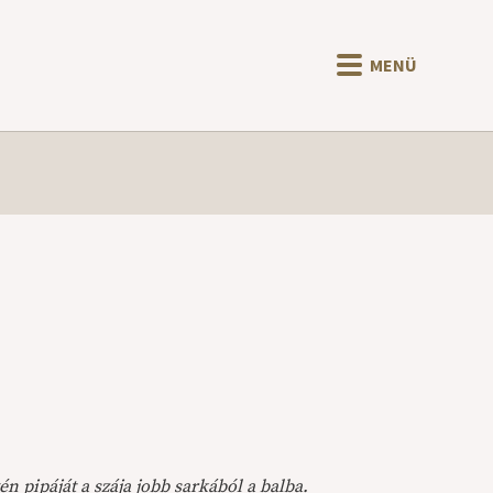
MENÜ
y
én pipáját a szája jobb sarkából a balba.