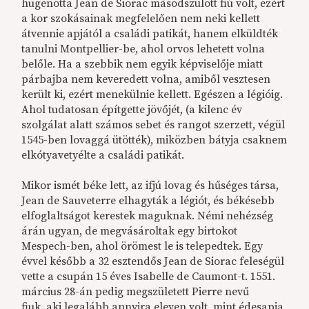
hugenotta Jean de Siorac másodszülött fiú volt, ezért
a kor szokásainak megfelelően nem neki kellett
átvennie apjától a családi patikát, hanem elküldték
tanulni Montpellier-be, ahol orvos lehetett volna
belőle. Ha a szebbik nem egyik képviselője miatt
párbajba nem keveredett volna, amiből vesztesen
került ki, ezért menekülnie kellett. Egészen a légióig.
Ahol tudatosan építgette jövőjét, (a kilenc év
szolgálat alatt számos sebet és rangot szerzett, végül
1545-ben lovaggá ütötték), miközben bátyja csaknem
elkótyavetyélte a családi patikát.
Mikor ismét béke lett, az ifjú lovag és hűséges társa,
Jean de Sauveterre elhagyták a légiót, és békésebb
elfoglaltságot kerestek maguknak. Némi nehézség
árán ugyan, de megvásároltak egy birtokot
Mespech-ben, ahol örömest le is telepedtek. Egy
évvel később a 32 esztendős Jean de Siorac feleségül
vette a csupán 15 éves Isabelle de Caumont-t. 1551.
március 28-án pedig megszületett Pierre nevű
fiuk, aki legalább annyira eleven volt, mint édesapja