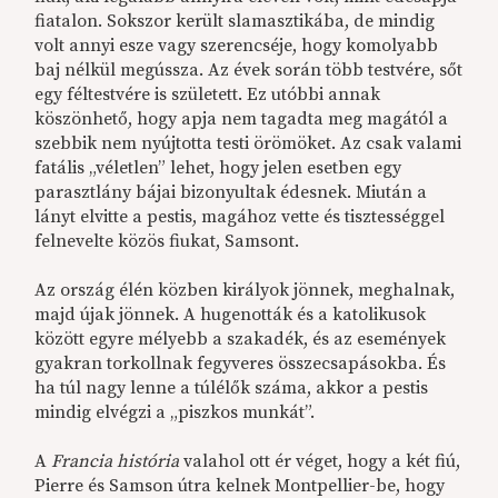
fiatalon. Sokszor került slamasztikába, de mindig
volt annyi esze vagy szerencséje, hogy komolyabb
baj nélkül megússza. Az évek során több testvére, sőt
egy féltestvére is született. Ez utóbbi annak
köszönhető, hogy apja nem tagadta meg magától a
szebbik nem nyújtotta testi örömöket. Az csak valami
fatális „véletlen” lehet, hogy jelen esetben egy
parasztlány bájai bizonyultak édesnek. Miután a
lányt elvitte a pestis, magához vette és tisztességgel
felnevelte közös fiukat, Samsont.
Az ország élén közben királyok jönnek, meghalnak,
majd újak jönnek. A hugenották és a katolikusok
között egyre mélyebb a szakadék, és az események
gyakran torkollnak fegyveres összecsapásokba. És
ha túl nagy lenne a túlélők száma, akkor a pestis
mindig elvégzi a „piszkos munkát”.
A
Francia história
valahol ott ér véget, hogy a két fiú,
Pierre és Samson útra kelnek Montpellier-be, hogy