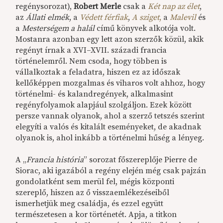
regénysorozat),
Robert Merle
csak a
Két nap az élet
,
az
Állati elmék
, a
Védett férfiak
,
A sziget
,
a
Malevil
és
a
Mesterségem a halál
című könyvek alkotója volt.
Mostanra azonban egy lett azon szerzők közül, akik
regényt írnak a XVI–XVII. századi francia
történelemről. Nem csoda, hogy többen is
vállalkoztak a feladatra, hiszen ez az időszak
kellőképpen mozgalmas és viharos volt ahhoz, hogy
történelmi- és kalandregények, alkalmasint
regényfolyamok alapjául szolgáljon. Ezek között
persze vannak olyanok, ahol a szerző tetszés szerint
elegyíti a valós és kitalált eseményeket, de akadnak
olyanok is, ahol inkább a történelmi hűség a lényeg.
A „
Francia história
” sorozat főszereplője Pierre de
Siorac, aki igazából a regény elején még csak pajzán
gondolatként sem merül fel, mégis központi
szereplő, hiszen az ő visszaemlékezéseiből
ismerhetjük meg családja, és ezzel együtt
természetesen a kor történetét. Apja, a titkon