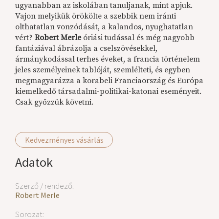
ugyanabban az iskolában tanuljanak, mint apjuk.
Vajon melyikük örökölte a szebbik nem iránti
olthatatlan vonzódását, a kalandos, nyughatatlan
vért?
Robert Merle
óriási tudással és még nagyobb
fantáziával ábrázolja a cselszövésekkel,
ármánykodással terhes éveket, a francia történelem
jeles személyeinek tablóját, szemlélteti, és egyben
megmagyarázza a korabeli Franciaország és Európa
kiemelkedő társadalmi-politikai-katonai eseményeit.
Csak győzzük követni.
Kedvezményes vásárlás
Adatok
Szerző / rendező:
Robert Merle
Sorozat: