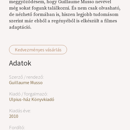
meggyőződésem, hogy Guillaume Musso nevével
még sokat fogunk találkozni. És nem csak olvasható,
de nézhető formában is, hiszen legjobb tudomásom
szerint már ebből a regényéből is elkészült a filmes
adaptáció.
Kedvezményes vásárlás
Adatok
Szerző / rendező:
Guillaume Musso
Kiadó / forgalmazó:
Ulpius-ház Könyvkiadó
Kiadás éve:
2010
Fordító: