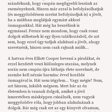
szándékunk, hogy csupán megfigyelői leszünk az
eseményeknek. Hiszen már azzal is befolyásolhatjuk
(és meggyőződésem szerint befolyásoljuk is) a jövőt,
ha a múltban meglátjuk egymást akkori
önmagunkkal. Hát még ha beszélünk is
egymással. Persze nem mondom, hogy csak rossz
dolgok sülhetnek ki egy ilyen találkozásból, de azt
sem, hogy ezzel úgy tudjuk alakítani a jövőt, ahogy
szeretnénk, hiszen nem csak rajtunk múlik…
A hatvan éves Elliott Cooper beveszi a pirulákat, és
ezzel kezdetét veszi különleges utazása, melynek
során nem csupán újra láthatja élete szerelmét, de
szembe kell néznie harminc évvel korábbi
önmagával is. Hát nem irigylem… Vagy mégis? Nem,
azt hiszem, inkább mégsem. Mert bár az én
életemben is vannak dolgok, amiket a jövő
ismeretében másképpen csinálnék, nem vagyok
meggyőződve róla, hogy jobban alakulnának a
dolgok. Bár még csak ezt az egy könyvét olvastam,