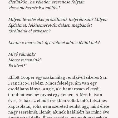
életünkön, ha véletlen szerencse folytán
visszamehetnénk a múltba?
Milyen tévedéseket próbálnánk helyrehozni? Milyen
fájdalmat, lelkiismeret-furdalást, megbánást
törölnénk el szívesen?
Lenne-e merszünk új értelmet adni a létünknek?
Mivé válnánk?
Merre tartanánk?
És kivel?”
Elliott Cooper egy szakmailag rendkívül sikeres San
Francisco-i sebész. Nincs felesége, ám van egy
csodálatos lánya, Angie, aki hamarosan elkezdi
tanulmányait az orvosi egyetemen. A férfi hatvan
éves, és bár az elmúlt években voltak futó, felszínes
kapcsolatai, soha nem szeretett senkit úgy, mint élete
nagy szerelmét, Ilenát, akinek haláláért harminc éve