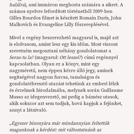
halálra
), ami immáron meghozta számára a sikert. A
számos nyelvre lefordított történetből 2009-ben
Gilles Bourdos filmet is készített Romain Duris, John
Malkovich és Evangeline Lilly főszereplésével.
Mivel a regény beszerezhető magyarul is, majd azt
is elolvasom, amint lesz egy kis időm. Most viszont
szeretném megosztani néhány gondolatomat a
Seras-tu la?
(magyarul:
Ott leszel?
) című regénnyel
kapcsolatban. Olyan ez a könyv, mint egy
nagyméretű, nem éppen kézre álló jegy, aminek
segítségével nagyon furcsa, tanulságos és
gondolatébresztő utazást tehetünk az emberi lélek
és érzelmek birodalmába, melynek során Guillaume
Musso az idegenvezető, mi pedig a bámész utasok,
akik sokszor azt sem tudjuk, hová kapjuk a fejünket,
annyi a látnivaló.
„Egyszer bizonyára már mindannyian feltettük
magunknak a kérdést: mit változtatnánk az