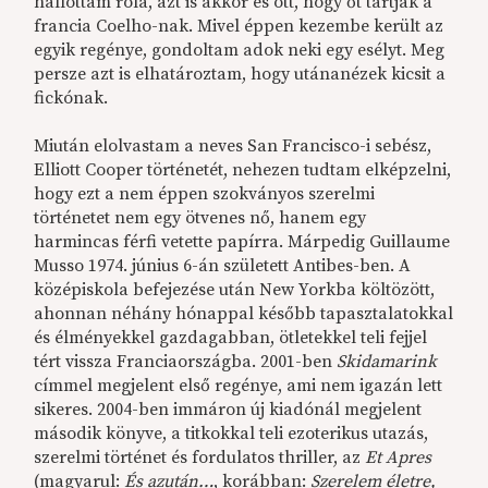
hallottam róla, azt is akkor és ott, hogy őt tartják a
francia Coelho-nak. Mivel éppen kezembe került az
egyik regénye, gondoltam adok neki egy esélyt. Meg
persze azt is elhatároztam, hogy utánanézek kicsit a
fickónak.
Miután elolvastam a neves San Francisco-i sebész,
Elliott Cooper történetét, nehezen tudtam elképzelni,
hogy ezt a nem éppen szokványos szerelmi
történetet nem egy ötvenes nő, hanem egy
harmincas férfi vetette papírra. Márpedig Guillaume
Musso 1974. június 6-án született Antibes-ben. A
középiskola befejezése után New Yorkba költözött,
ahonnan néhány hónappal később tapasztalatokkal
és élményekkel gazdagabban, ötletekkel teli fejjel
tért vissza Franciaországba. 2001-ben
Skidamarink
címmel megjelent első regénye, ami nem igazán lett
sikeres. 2004-ben immáron új kiadónál megjelent
második könyve, a titkokkal teli ezoterikus utazás,
szerelmi történet és fordulatos thriller, az
Et Apres
(magyarul:
És azután…
, korábban:
Szerelem életre,