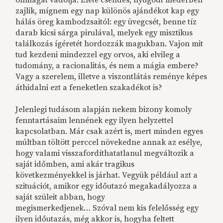
önmagát vádolja. Élete csendes, nyugodt mederben
zajlik, mígnem egy nap különös ajándékot kap egy
hálás öreg kambodzsaitól: egy üvegcsét, benne tíz
darab kicsi sárga pirulával, melyek egy misztikus
találkozás ígéretét hordozzák magukban. Vajon mit
tud kezdeni mindezzel egy orvos, aki elvileg a
tudomány, a racionalitás, és nem a mágia embere?
Vagy a szerelem, illetve a viszontlátás reménye képes
áthidalni ezt a feneketlen szakadékot is?
Jelenlegi tudásom alapján nekem bizony komoly
fenntartásaim lennének egy ilyen helyzettel
kapcsolatban. Már csak azért is, mert minden egyes
múltban töltött perccel növekedne annak az esélye,
hogy valami visszafordíthatatlanul megváltozik a
saját időmben, ami akár tragikus
következményekkel is járhat. Vegyük például azt a
szituációt, amikor egy időutazó megakadályozza a
saját szüleit abban, hogy
megismerkedjenek… Szóval nem kis felelősség egy
ilyen időutazás, még akkor is, hogyha feltett