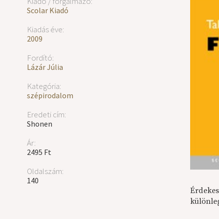
Kiadó / forgalmazó:
Scolar Kiadó
Kiadás éve:
2009
Fordító:
Lázár Júlia
Kategória:
szépirodalom
Eredeti cím:
Shonen
Ár:
2495 Ft
Oldalszám:
140
Érdekes
különle