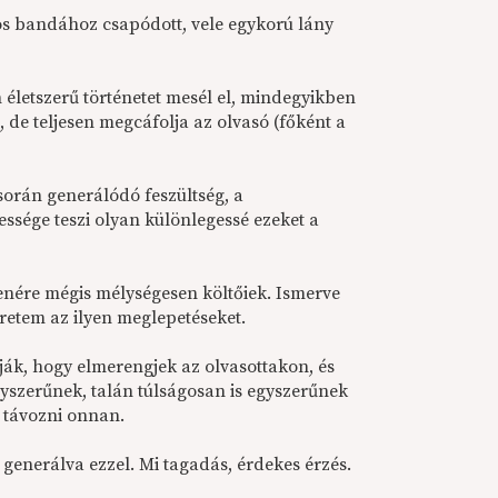
ros bandához csapódott, vele egykorú lány
n életszerű történetet mesél el, mindegyikben
de teljesen megcáfolja az olvasó (főként a
 során generálódó feszültség, a
ssége teszi olyan különlegessé ezeket a
enére mégis mélységesen költőiek. Ismerve
eretem az ilyen meglepetéseket.
k, hogy elmerengjek az olvasottakon, és
gyszerűnek, talán túlságosan is egyszerűnek
 távozni onnan.
enerálva ezzel. Mi tagadás, érdekes érzés.