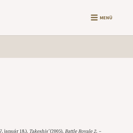
MENÜ
7. január 18.).
Takeshis’
(2005),
Battle Royale 2. –