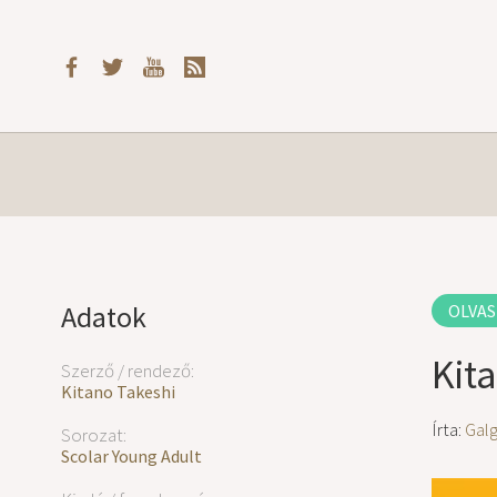
Adatok
OLVAS
Kit
Szerző / rendező:
Kitano Takeshi
Írta:
Gal
Sorozat:
Scolar Young Adult