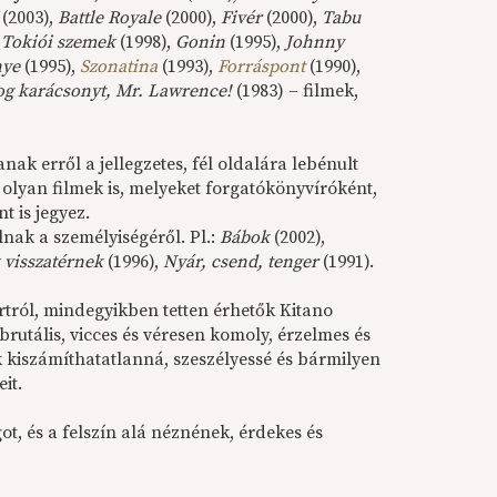
(2003),
Battle Royale
(2000),
Fivér
(2000),
Tabu
,
Tokiói szemek
(1998),
Gonin
(1995),
Johnny
nye
(1995),
Szonatina
(1993),
Forráspont
(1990),
og karácsonyt, Mr. Lawrence!
(1983) – filmek,
nak erről a jellegzetes, fél oldalára lebénult
lyan filmek is, melyeket forgatókönyvíróként,
t is jegyez.
nak a személyiségéről. Pl.:
Bábok
(2002),
 visszatérnek
(1996),
Nyár, csend, tenger
(1991).
tról, mindegyikben tetten érhetők Kitano
 brutális, vicces és véresen komoly, érzelmes és
 kiszámíthatatlanná, szeszélyessé és bármilyen
eit.
t, és a felszín alá néznének, érdekes és