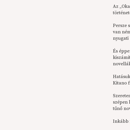
Az „Oka
történet
Persze s
van ném
nyugati 
És éppen
kiszámí
novellá
Hatásuk
Kitano f
Szerete
szépen 
tűnő no
Inkább 