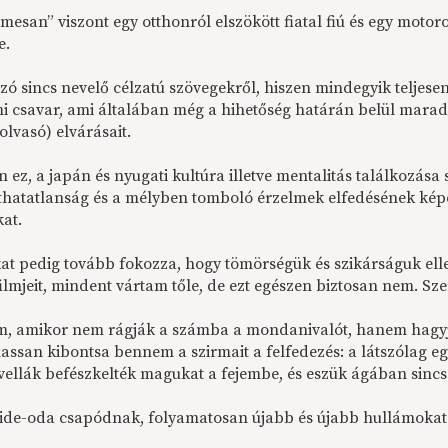
mesan” viszont egy otthonról elszökött fiatal fiú és egy moto
e.
zó sincs nevelő célzatú szövegekről, hiszen mindegyik teljese
i csavar, ami általában még a hihetőség határán belül marad, 
olvasó) elvárásait.
 ez, a japán és nyugati kultúra illetve mentalitás találkozása
thatatlanság és a mélyben tomboló érzelmek elfedésének képe
kat.
at pedig tovább fokozza, hogy tömörségük és szikárságuk ell
ilmjeit, mindent vártam tőle, de ezt egészen biztosan nem. Sz
m, amikor nem rágják a számba a mondanivalót, hanem hagyjá
lassan kibontsa bennem a szirmait a felfedezés: a látszólag e
vellák befészkelték magukat a fejembe, és eszük ágában sincs
ide-oda csapódnak, folyamatosan újabb és újabb hullámokat g