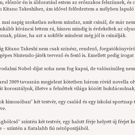
m, először én is áldozatául estem az erőszakos felszínnek, 
n Kitano Takeshihez, ám idővel felfedeztem a mélyben lapuló k
a mai napig szokatlan nekem mindaz, amit csinál, de már nem
inkább kíváncsi lettem rá, hiszen mindig is érdekeltek az ol
znak, pláne, ha azt a sokféle mindent még jól is csinálják.
g Kitano Takeshi nem csak színész, rendező, forgatókönyvíró
épes Nintendo-játék tervező és festő is. Emellett pedig írogat
irodalmi Nobel-díjat soha nem fog kapni, de valószínűleg nem 
rul 2009 tavaszán megjelent kötetben három rövid novella olv
át korosztályuk, illetve a felnőttek világa között bukdácsoln
k kimonóban” két testvér, egy család és egy iskolai sportnap 
ve.
agbölcső” szintén két testvér, egy halott férje helyett új férjet 
e – szintén a fiatalabb fiú nézőpontjából.