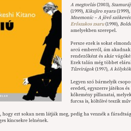
A megtorlás
(2003),
Szamuráj
(1999),
Kikujiro nyara
(1999)
Mnemonic – A jövő szökevé
Erőszakos zsaru
(1990),
Bold
amelyekben szerepel.
Persze ezek is sokat elmonda
arcú emberről, ám akadnak o
rendezőként és akár vágókén
Ezek talán még többet elárul
Tűzvirágok
(1997),
A kölykök
Legyen szó bármelyik csopor
eredeti, egyszerre játékos és
kőkemény pillanatai, melyek
furcsa is, költőivé teszik műv
, hogy ezt sokan nem látják meg, pedig ha vennék a fáradtságo
ges kincsekre lelnének.