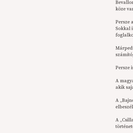
Bevallo
köze va
Persze 
Sokkal 
foglalko
Márpedi
számítóg
Persze 
A magya
akik saj
A „Bajno
elbeszél
A „Csill
történet