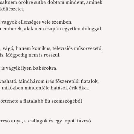
és csaknem örökre sutba dobtam mindent, aminek
öltészetet.
 vagyok ellenséges vele szemben.
yan emberek, akik nem csupán egyetlen dologgal
, vágó, hanem komikus, televíziós műsorvezető,
 is. Mégpedig nem is rosszul.
is vágyik ilyen babérokra.
asható. Mindhárom írás főszereplői fiatalok,
ak, miközben mindenféle hatások érik őket.
története a fiatalabb fiú szemszögéből
kereső anya, a csillagok és egy lopott távcső