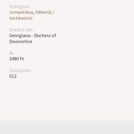
Kategória:
romantikus
,
háborús /
történelmi
Eredeti cím:
Georgiana - Duchess of
Devonshire
Ár:
3490 Ft
Oldalszám:
512