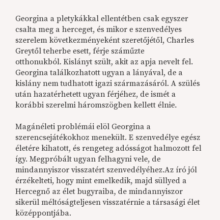
Georgina a pletykákkal ellentétben csak egyszer
csalta meg a herceget, és mikor e szenvedélyes
szerelem következményeként szeretőjétől, Charles
Greytől teherbe esett, férje száműzte
otthonukból. Kislányt szült, akit az apja nevelt fel.
Georgina találkozhatott ugyan a lányával, de a
kislány nem tudhatott igazi származásáról. A szülés
után hazatérhetett ugyan férjéhez, de ismét a
korábbi szerelmi háromszögben kellett élnie.
Magánéleti problémái elöl Georgina a
szerencsejátékokhoz menekült. E szenvedélye egész
életére kihatott, és rengeteg adósságot halmozott fel
így. Megpróbált ugyan felhagyni vele, de
mindannyiszor visszatért szenvedélyéhez.Az író jól
érzékelteti, hogy mint emelkedik, majd süllyed a
Hercegnő az élet bugyraiba, de mindannyiszor
sikerül méltóságteljesen visszatérnie a társasági élet
középpontjába.