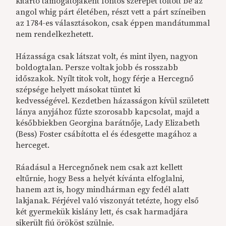
kitartó támogatójaként fontos szerepet töltött be az
angol whig párt életében, részt vett a párt színeiben
az 1784-es választásokon, csak éppen mandátummal
nem rendelkezhetett.
Házassága csak látszat volt, és mint ilyen, nagyon
boldogtalan. Persze voltak jobb és rosszabb
időszakok. Nyílt titok volt, hogy férje a Hercegnő
szépsége helyett másokat tüntet ki
kedvességével. Kezdetben házasságon kívül született
lánya anyjához fűzte szorosabb kapcsolat, majd a
későbbiekben Georgina barátnője, Lady Elizabeth
(Bess) Foster csábította el és édesgette magához a
herceget.
Ráadásul a Hercegnőnek nem csak azt kellett
eltűrnie, hogy Bess a helyét kívánta elfoglalni,
hanem azt is, hogy mindhárman egy fedél alatt
lakjanak. Férjével való viszonyát tetézte, hogy első
két gyermekük kislány lett, és csak harmadjára
sikerült fiú örököst szülnie.