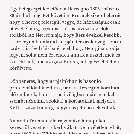
Egy betegséget követően a Hercegnő 1806. március
30-án hal meg. Ezt követően Bessnek sikerül elérnie,
hogy a herceg feleségül vegye, de házasságuk csak
öt évet él meg, ugyanis a férj is távozik az élők
sorából. Az élet iróniája, hogy Bess évekkel később,
a Hercegnő halálának napján tér örök nyugalomra.
Lady Elizabeth hiába érte el, hogy Georgina utódja
legyen, soha nem örvendett annak a tiszteletnek és
szeretetnek, ami az igazi Hercegnőt egész életében
körülvette.
Döbbenetes, hogy napjainkban is hasonló
problémákkal küzdünk, mint a Hercegnő korában
élő emberek, habár a mai világban már nem kell
szembenéznünk azokkal a korlátokkal, melyek a
XVIII. századra még nagyon is jellemzőek voltak.
Amanda Foreman életrajzi műve hónapokon
keresztül vezette a sikerlistákat. Nem véletlen tehát,