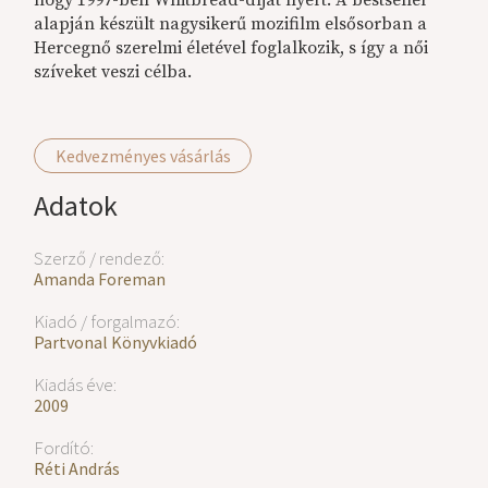
hogy 1997-ben Whitbread-díjat nyert. A bestseller
alapján készült nagysikerű mozifilm elsősorban a
Hercegnő szerelmi életével foglalkozik, s így a női
szíveket veszi célba.
Kedvezményes vásárlás
Adatok
Szerző / rendező:
Amanda Foreman
Kiadó / forgalmazó:
Partvonal Könyvkiadó
Kiadás éve:
2009
Fordító:
Réti András