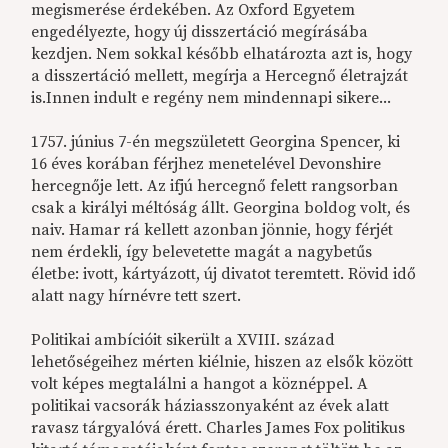
megismerése érdekében. Az Oxford Egyetem
engedélyezte, hogy új disszertáció megírásába
kezdjen. Nem sokkal később elhatározta azt is, hogy
a disszertáció mellett, megírja a Hercegnő életrajzát
is.Innen indult e regény nem mindennapi sikere...
1757. június 7-én megszületett Georgina Spencer, ki
16 éves korában férjhez menetelével Devonshire
hercegnője lett. Az ifjú hercegnő felett rangsorban
csak a királyi méltóság állt. Georgina boldog volt, és
naiv. Hamar rá kellett azonban jönnie, hogy férjét
nem érdekli, így belevetette magát a nagybetűs
életbe: ivott, kártyázott, új divatot teremtett. Rövid idő
alatt nagy hírnévre tett szert.
Politikai ambícióit sikerült a XVIII. század
lehetőségeihez mérten kiélnie, hiszen az elsők között
volt képes megtalálni a hangot a köznéppel. A
politikai vacsorák háziasszonyaként az évek alatt
ravasz tárgyalóvá érett. Charles James Fox politikus