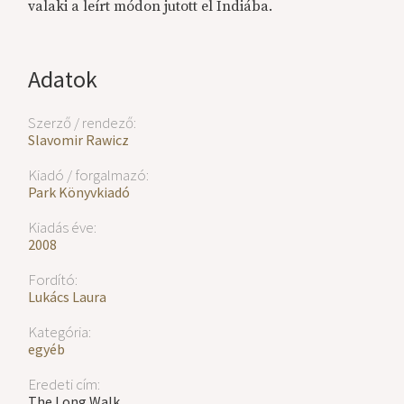
valaki a leírt módon jutott el Indiába.
Adatok
Szerző / rendező:
Slavomir Rawicz
Kiadó / forgalmazó:
Park Könyvkiadó
Kiadás éve:
2008
Fordító:
Lukács Laura
Kategória:
egyéb
Eredeti cím:
The Long Walk