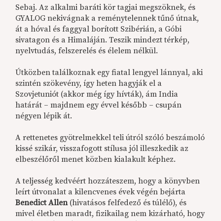
Sebaj. Az alkalmi baráti kör tagjai megszöknek, és
GYALOG nekivágnak a reménytelennek tűnő útnak,
át a hóval és faggyal borított Szibérián, a Góbi
sivatagon és a Himaláján. Teszik mindezt térkép,
nyelvtudás, felszerelés és élelem nélkül.
Útközben találkoznak egy fiatal lengyel lánnyal, aki
szintén szökevény, így heten hagyják el a
Szovjetuniót (akkor még így hívták), ám India
határát – majdnem egy évvel később – csupán
négyen lépik át.
A rettenetes gyötrelmekkel teli útról szóló beszámoló
kissé szikár, visszafogott stílusa jól illeszkedik az
elbeszélőről menet közben kialakult képhez.
A teljesség kedvéért hozzáteszem, hogy a könyvben
leírt útvonalat a kilencvenes évek végén bejárta
Benedict Allen
(hivatásos felfedező és túlélő), és
mivel életben maradt, fizikailag nem kizárható, hogy