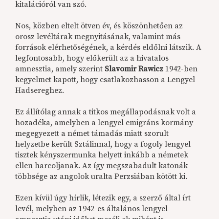
kitalációról van szó.
Nos, közben eltelt ötven év, és köszönhetően az
orosz levéltárak megnyitásának, valamint más
források elérhetőségének, a kérdés eldőlni látszik. A
legfontosabb, hogy előkerült az a hivatalos
amnesztia, amely szerint
Slavomir Rawicz
1942-ben
kegyelmet kapott, hogy csatlakozhasson a Lengyel
Hadsereghez.
Ez állítólag annak a titkos megállapodásnak volt a
hozadéka, amelyben a lengyel emigráns kormány
megegyezett a német támadás miatt szorult
helyzetbe került Sztálinnal, hogy a fogoly lengyel
tisztek kényszermunka helyett inkább a németek
ellen harcoljanak. Az így megszabadult katonák
többsége az angolok uralta Perzsiában kötött ki.
Ezen kívül úgy hírlik, létezik egy, a szerző által írt
levél, melyben az 1942-es általános lengyel