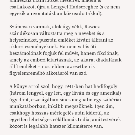
amnesztia utáni időket meséli el: miként is
csatlakozott újra a Lengyel Hadsereghez (s ez nem
egyezik a nyomtatásban közreadottakkal).
Számosan vannak, akik úgy vélik, Rawicz
szándékosan változtatta meg a neveket és a
helyszíneket, pusztán emléket kívánt állítani az
akkori eseményeknek. Ha nem valós úti
beszámolónak fogjuk fel művét, hanem fikciónak,
amely az emberi kitartásnak, az akarat diadalának
állít emléket – nos, ebben az esetben is
figyelemreméltó alkotásról van szó.
A könyv arról szól, hogy 1941-ben hat hadifogoly
(három lengyel, egy lett, egy litván és egy amerikai)
úgy dönt, esze ágában sincs meghalni egy szibériai
munkatáborban, inkább megszöknek. Igen ám,
csakhogy hosszas mérlegelés után kiderül, az
egyetlen lehetséges célállomás India, ami testvérek
között is legalább hatezer kilométerre van.