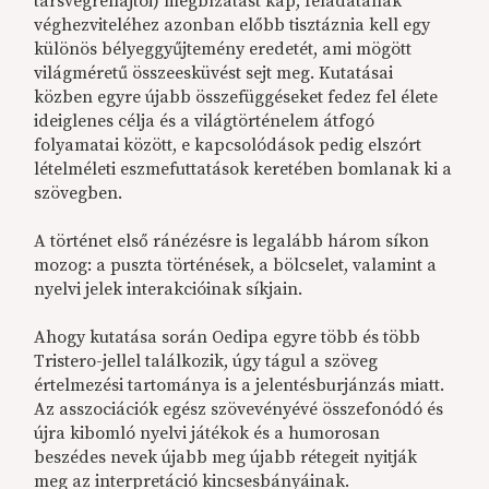
társvégrehajtói) megbízatást kap, feladatának
véghezviteléhez azonban előbb tisztáznia kell egy
különös bélyeggyűjtemény eredetét, ami mögött
világméretű összeesküvést sejt meg. Kutatásai
közben egyre újabb összefüggéseket fedez fel élete
ideiglenes célja és a világtörténelem átfogó
folyamatai között, e kapcsolódások pedig elszórt
lételméleti eszmefuttatások keretében bomlanak ki a
szövegben.
A történet első ránézésre is legalább három síkon
mozog: a puszta történések, a bölcselet, valamint a
nyelvi jelek interakcióinak síkjain.
Ahogy kutatása során Oedipa egyre több és több
Tristero-jellel találkozik, úgy tágul a szöveg
értelmezési tartománya is a jelentésburjánzás miatt.
Az asszociációk egész szövevényévé összefonódó és
újra kibomló nyelvi játékok és a humorosan
beszédes nevek újabb meg újabb rétegeit nyitják
meg az interpretáció kincsesbányáinak.