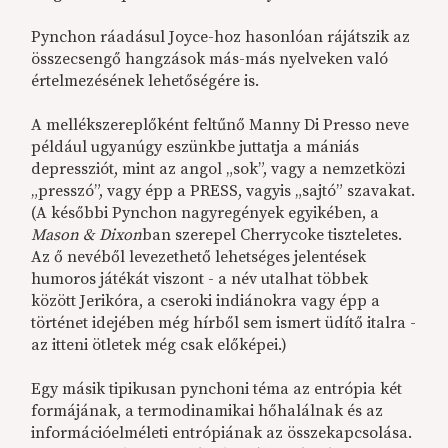
Pynchon ráadásul Joyce-hoz hasonlóan rájátszik az
összecsengő hangzások más-más nyelveken való
értelmezésének lehetőségére is.
A mellékszereplőként feltűnő Manny Di Presso neve
például ugyanúgy eszünkbe juttatja a mániás
depressziót, mint az angol „sok”, vagy a nemzetközi
„presszó”, vagy épp a PRESS, vagyis „sajtó” szavakat.
(A későbbi Pynchon nagyregények egyikében, a
Mason & Dixon
ban szerepel Cherrycoke tiszteletes.
Az ő nevéből levezethető lehetséges jelentések
humoros játékát viszont - a név utalhat többek
között Jerikóra, a cseroki indiánokra vagy épp a
történet idejében még hírből sem ismert üdítő italra -
az itteni ötletek még csak előképei.)
Egy másik tipikusan pynchoni téma az entrópia két
formájának, a termodinamikai hőhalálnak és az
információelméleti entrópiának az összekapcsolása.