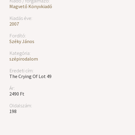
Kiadó / forgalmazó:
Magvető Könyvkiadó
Kiadás éve:
2007
Fordító:
Széky János
Kategória:
szépirodalom
Eredeti cím:
The Crying Of Lot 49
Ár:
2490 Ft
Oldalszám:
198