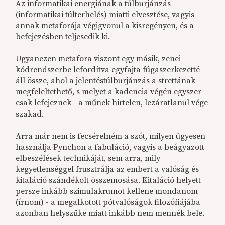
Az informatikai energiának a túlburjánzás
(informatikai túlterhelés) miatti elvesztése, vagyis
annak metaforája végigvonul a kisregényen, és a
befejezésben teljesedik ki.
Ugyanezen metafora viszont egy másik, zenei
kódrendszerbe lefordítva egyfajta fúgaszerkezetté
áll össze, ahol a jelentéstúlburjánzás a strettának
megfeleltethető, s melyet a kadencia végén egyszer
csak lefejeznek - a műnek hirtelen, lezáratlanul vége
szakad.
Arra már nem is fecsérelném a szót, milyen ügyesen
használja Pynchon a fabuláció, vagyis a beágyazott
elbeszélések technikáját, sem arra, mily
kegyetlenséggel frusztrálja az embert a valóság és
kitaláció szándékolt összemosása. Kitaláció helyett
persze inkább szimulakrumot kellene mondanom
(írnom) - a megalkotott pótvalóságok filozófiájába
azonban helyszűke miatt inkább nem mennék bele.