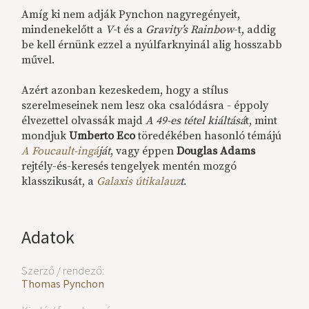
Amíg ki nem adják Pynchon nagyregényeit,
mindenekelőtt a
V
-t és a
Gravity’s Rainbow
-t, addig
be kell érnünk ezzel a nyúlfarknyinál alig hosszabb
művel.
Azért azonban kezeskedem, hogy a stílus
szerelmeseinek nem lesz oka csalódásra - éppoly
élvezettel olvassák majd
A 49-es tétel kiáltásá
t, mint
mondjuk
Umberto Eco
töredékében hasonló témájú
A Foucault-ingá
ját
, vagy éppen
Douglas Adams
rejtély-és-keresés tengelyek mentén mozgó
klasszikusát, a
Galaxis útikalauz
t
.
Adatok
Szerző / rendező:
Thomas Pynchon