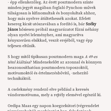
- épp ellenkezőleg. Az érett posztmodern szinte
minden jegyét magában foglaló Pynchon-művek
túlságosan is kifinomultak és bonyolultak ahhoz,
hogy más nyelvre átültethessék azokat. Efelett
kesereg kicsit utószavában a fordító is, bár
Széky
János
hősiesen próbál magyarázatot fűzni néhány
olyan nyelvi leleményhez, ami magyarítva
kényszerűen elsikkad, veszít erejéből, vagy épp
teljesen eltűnik.
S hogy mitől tipikusan posztmodern maga
A 49-es
tétel kiáltása
? Mindenekelőtt az azonnal és könnyen
beazonosíthatóan posztmodern toposzoktól,
motívumoktól és értelmezésbővítő, -nehezítő
technikáktól.
A cselekmény rendező elve például a keresés
vándormotívuma, mely a rejtély elemével egészül ki.
Oedipa Maas egy napon koegzekútori (végrendelet