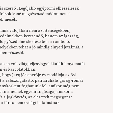
 és szerző „Legújabb egyiptomi elbeszélések”
 írások kissé megtévesztő módon nem is
bb mesék.
kuma valójában nem az istenségekben,
iedelmekben keresendő, hanem az igazság,
ló győzedelmeskedéseiben a romboló,
Melyekben tehát a jó mindig elnyeri jutalmát, a
ben részesül.
em volt világ teljességgel kitalált lenyomatát
en és karcolatokban.
, hogy Jacq jó ismerője és csodálója az ősi
t a rabszolgatartó, patriarchális görög-római
ranykorként foghatunk fel, amikor még nem
iban a nemek egyenrangúsága, amikor a
 a jogkövetés, az elesettek megsegítése
 a fáraó nem evilági hatalmának