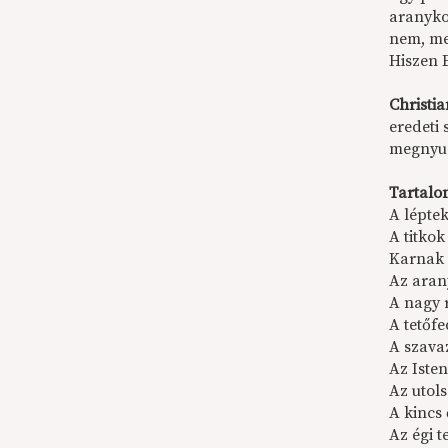
aranyko
nem, me
Hiszen 
Christi
eredeti 
megnyug
Tartalo
A lépte
A titkok
Karnak 
Az ara
A nagy 
A tetőf
A szava
Az Iste
Az utol
A kincs
Az égi 