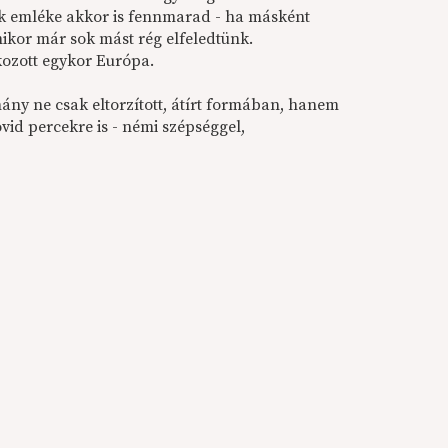
aók emléke akkor is fennmarad - ha másként
ikor már sok mást rég elfeledtünk.
kozott egykor Európa.
ány ne csak eltorzított, átírt formában, hanem
vid percekre is - némi szépséggel,