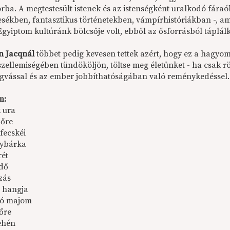
rba. A megtestesült istenek és az istenségként uralkodó fár
sékben, fantasztikus történetekben, vámpírhistóriákban -, am
Egyiptom kultúránk bölcsője volt, ebből az ősforrásból táplál
an Jacqnál
többet pedig kevesen tettek azért, hogy ez a hagyom
szellemiségében tündököljön, töltse meg életünket - ha csak rö
vással és az ember jobbíthatóságában való reménykedéssel.
m:
k ura
 őre
fecskéi
nybárka
rét
edő
zás
n hangja
só majom
 őre
tehén