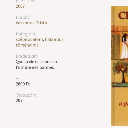
Kiadás éve:
2007
Fordító:
Vaszócsik Crista
Kategória:
szépirodalom
,
háborús /
történelmi
Eredeti cím:
Que la vie est douce a
l’ombre des palmes
Ár:
2600 Ft
Oldalszám:
207