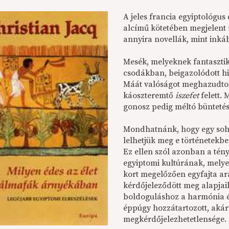
A jeles francia egyiptológus
alcímű kötetében megjelent
annyira novellák, mint inká
Mesék, melyeknek fantaszti
csodákban, beigazolódott h
Máát valóságot meghazudto
káoszteremtő
iszefet
felett. 
gonosz pedig méltó büntetés
Mondhatnánk, hogy egy sohas
lelhetjük meg e történetekb
Ez ellen szól azonban a tény
egyiptomi kultúrának, melye
kort megelőzően egyfajta a
kérdőjeleződött meg alapja
boldoguláshoz a harmónia és
éppúgy hozzátartozott, akár
megkérdőjelezhetetlensége.