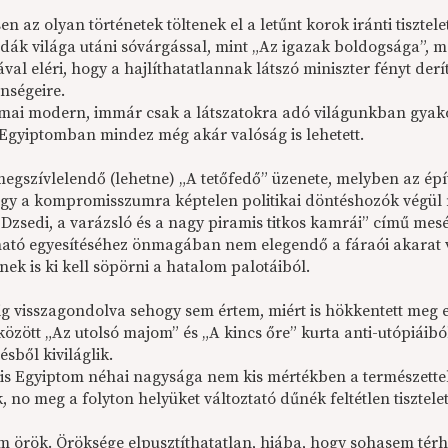
n az olyan történetek töltenek el a letűnt korok iránti tisztel
ndák világa utáni sóvárgással, mint „Az igazak boldogsága”, 
ával eléri, hogy a hajlíthatatlannak látszó miniszter fényt de
nségeire.
 mai modern, immár csak a látszatokra adó világunkban gyakorl
 Egyiptomban mindez még akár valóság is lehetett.
megszívlelendő (lehetne) „A tetőfedő” üzenete, melyben az épí
hogy a kompromisszumra képtelen politikai döntéshozók végü
Dzsedi, a varázsló és a nagy piramis titkos kamrái” című mesé
tható egyesítéséhez önmagában nem elegendő a fáraói akarat v
ek is ki kell söpörni a hatalom palotáiból.
g visszagondolva sehogy sem értem, miért is hökkentett meg el
özött „Az utolsó majom” és „A kincs őre” kurta anti-utópiáibó
ésből kiviláglik.
 is Egyiptom néhai nagysága nem kis mértékben a természette
, no meg a folyton helyüket változtató dűnék feltétlen tisztel
m örök. Öröksége elpusztíthatatlan, hiába, hogy sohasem tér