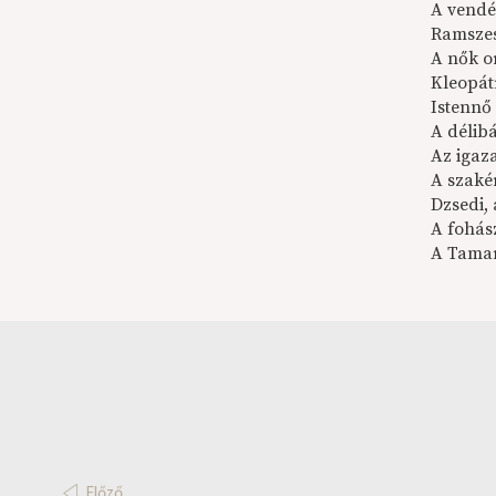
A vendé
Ramszes
A nők o
Kleopátr
Istennő
A délib
Az igaz
A szaké
Dzsedi,
A fohá
A Tamar
Előző