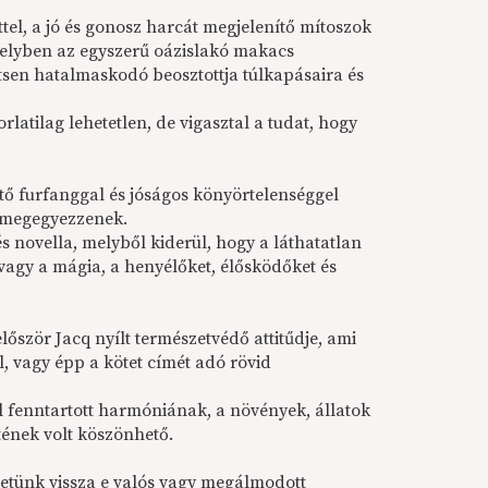
ettel, a jó és gonosz harcát megjelenítő mítoszok
melyben az egyszerű oázislakó makacs
rítsen hatalmaskodó beosztottja túlkapásaira és
atilag lehetetlen, de vigasztal a tudat, hogy
tő furfanggal és jóságos könyörtelenséggel
l megegyezzenek.
s novella, melyből kiderül, hogy a láthatatlan
agy a mágia, a henyélőket, élősködőket és
őször Jacq nyílt természetvédő attitűdje, ami
l, vagy épp a kötet címét adó rövid
l fenntartott harmóniának, a növények, állatok
etének volt köszönhető.
hetünk vissza e valós vagy megálmodott