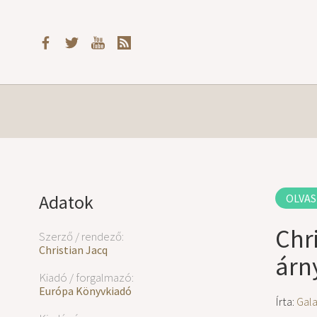
Adatok
OLVAS
Chr
Szerző / rendező:
Christian Jacq
árn
Kiadó / forgalmazó:
Európa Könyvkiadó
Írta:
Gal