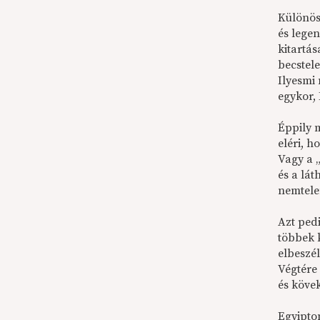
Különöse
és lege
kitartás
becstele
Ilyesmi
egykor,
Éppily 
eléri, 
Vagy a „
és a lá
nemtelen
Azt pedi
többek k
elbeszél
Végtére
és kövek
Egyipto