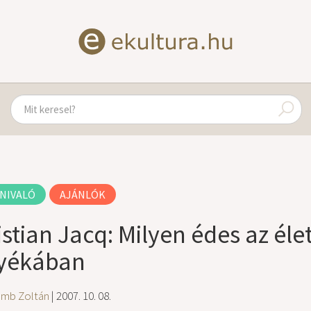
NIVALÓ
AJÁNLÓK
istian Jacq: Milyen édes az él
yékában
amb Zoltán
| 2007. 10. 08.