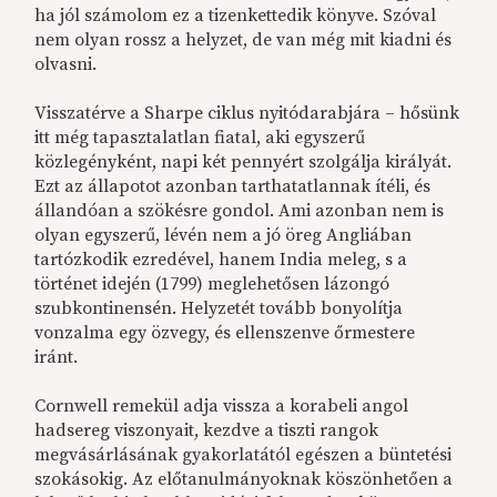
ha jól számolom ez a tizenkettedik könyve. Szóval
nem olyan rossz a helyzet, de van még mit kiadni és
olvasni.
Visszatérve a Sharpe ciklus nyitódarabjára – hősünk
itt még tapasztalatlan fiatal, aki egyszerű
közlegényként, napi két pennyért szolgálja királyát.
Ezt az állapotot azonban tarthatatlannak ítéli, és
állandóan a szökésre gondol. Ami azonban nem is
olyan egyszerű, lévén nem a jó öreg Angliában
tartózkodik ezredével, hanem India meleg, s a
történet idején (1799) meglehetősen lázongó
szubkontinensén. Helyzetét tovább bonyolítja
vonzalma egy özvegy, és ellenszenve őrmestere
iránt.
Cornwell remekül adja vissza a korabeli angol
hadsereg viszonyait, kezdve a tiszti rangok
megvásárlásának gyakorlatától egészen a büntetési
szokásokig. Az előtanulmányoknak köszönhetően a