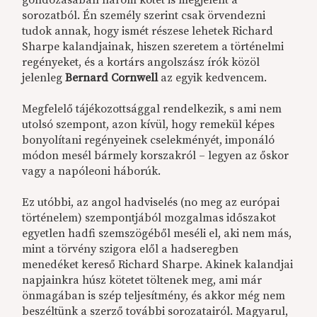
gondozásában három kötet is megjelent a
sorozatból. Én személy szerint csak örvendezni
tudok annak, hogy ismét részese lehetek Richard
Sharpe kalandjainak, hiszen szeretem a történelmi
regényeket, és a kortárs angolszász írók közöl
jelenleg
Bernard Cornwell
az egyik kedvencem.
Megfelelő tájékozottsággal rendelkezik, s ami nem
utolsó szempont, azon kívül, hogy remekül képes
bonyolítani regényeinek cselekményét, imponáló
módon mesél bármely korszakról – legyen az őskor
vagy a napóleoni háborúk.
Ez utóbbi, az angol hadviselés (no meg az európai
történelem) szempontjából mozgalmas időszakot
egyetlen hadfi szemszögéből meséli el, aki nem más,
mint a törvény szigora elől a hadseregben
menedéket kereső Richard Sharpe. Akinek kalandjai
napjainkra húsz kötetet töltenek meg, ami már
önmagában is szép teljesítmény, és akkor még nem
beszéltünk a szerző további sorozatairól. Magyarul,