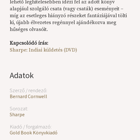
lehető leghitelesebben idézi fel az adott könyv
alapjául szolgáló csata (vagy csaták) eseményeit –
míg az esetleges hiányzó részeket fantáziájával tölti
ki, újabb élvezetes regénnyel ajándékozva meg
hűséges olvasóit.
Kapcsolódó írás:
Sharpe: Indiai küldetés (DVD)
Adatok
Szerző / rendező:
Bernard Cornwell
Sorozat:
Sharpe
Kiadó / forgalmazó:
Gold Book Könyvkiadó