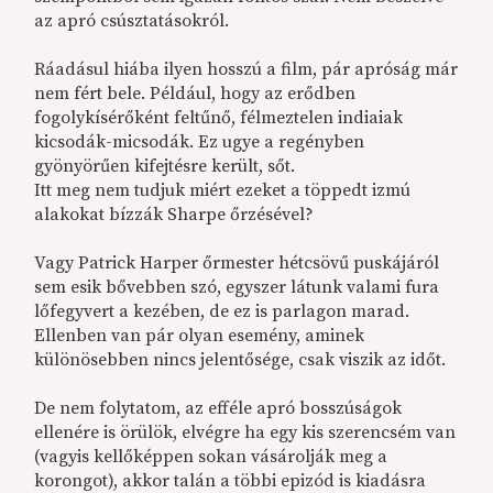
az apró csúsztatásokról.
Ráadásul hiába ilyen hosszú a film, pár apróság már
nem fért bele. Például, hogy az erődben
fogolykísérőként feltűnő, félmeztelen indiaiak
kicsodák-micsodák. Ez ugye a regényben
gyönyörűen kifejtésre került, sőt.
Itt meg nem tudjuk miért ezeket a töppedt izmú
alakokat bízzák Sharpe őrzésével?
Vagy Patrick Harper őrmester hétcsövű puskájáról
sem esik bővebben szó, egyszer látunk valami fura
lőfegyvert a kezében, de ez is parlagon marad.
Ellenben van pár olyan esemény, aminek
különösebben nincs jelentősége, csak viszik az időt.
De nem folytatom, az efféle apró bosszúságok
ellenére is örülök, elvégre ha egy kis szerencsém van
(vagyis kellőképpen sokan vásárolják meg a
korongot), akkor talán a többi epizód is kiadásra