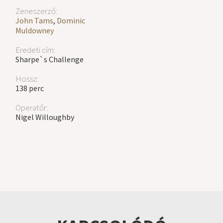
Zeneszerző:
John Tams
,
Dominic
Muldowney
Eredeti cím:
Sharpe`s Challenge
Hossz:
138 perc
Operatőr:
Nigel Willoughby