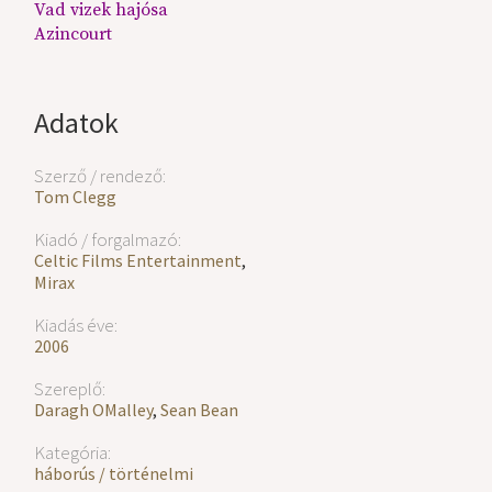
Vad vizek hajósa
Azincourt
Adatok
Szerző / rendező:
Tom Clegg
Kiadó / forgalmazó:
Celtic Films Entertainment
,
Mirax
Kiadás éve:
2006
Szereplő:
Daragh OMalley
,
Sean Bean
Kategória:
háborús / történelmi