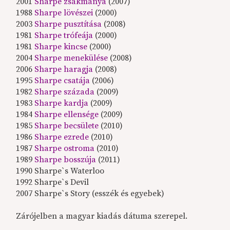
2001
Sharpe zsákmánya
(2007)
1988
Sharpe lövészei
(2000)
2003
Sharpe pusztítása
(2008)
1981
Sharpe trófeája
(2000)
1981
Sharpe kincse
(2000)
2004
Sharpe menekülése
(2008)
2006
Sharpe haragja
(2008)
1995
Sharpe csatája
(2006)
1982
Sharpe százada
(2009)
1983
Sharpe kardja
(2009)
1984
Sharpe ellensége
(2009)
1985
Sharpe becsülete
(2010)
1986
Sharpe ezrede
(2010)
1987
Sharpe ostroma
(2010)
1989
Sharpe bosszúja
(2011)
1990 Sharpe`s Waterloo
1992 Sharpe`s Devil
2007 Sharpe`s Story (esszék és egyebek)
Zárójelben a magyar kiadás dátuma szerepel.