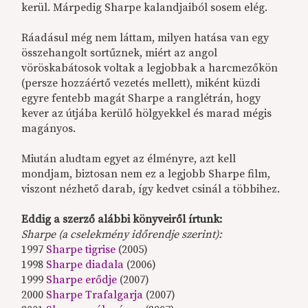
kerül. Márpedig Sharpe kalandjaiból sosem elég.
Ráadásul még nem láttam, milyen hatása van egy
összehangolt sortűznek, miért az angol
vöröskabátosok voltak a legjobbak a harcmezőkön
(persze hozzáértő vezetés mellett), miként küzdi
egyre fentebb magát Sharpe a ranglétrán, hogy
kever az útjába kerülő hölgyekkel és marad mégis
magányos.
Miután aludtam egyet az élményre, azt kell
mondjam, biztosan nem ez a legjobb Sharpe film,
viszont nézhető darab, így kedvet csinál a többihez.
Eddig a szerző alábbi könyveiről írtunk:
Sharpe (a cselekmény időrendje szerint):
1997
Sharpe tigrise
(2005)
1998
Sharpe diadala
(2006)
1999
Sharpe erődje
(2007)
2000
Sharpe Trafalgarja
(2007)