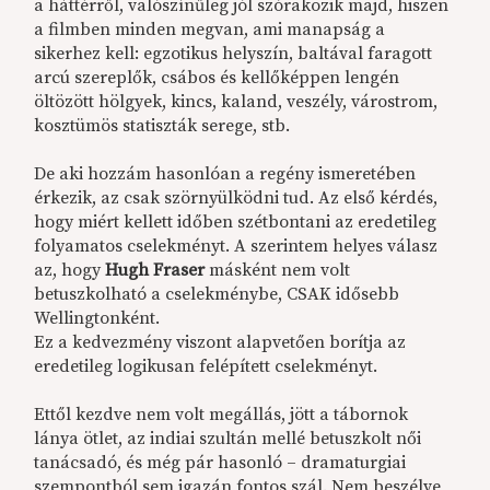
a háttérről, valószínűleg jól szórakozik majd, hiszen
a filmben minden megvan, ami manapság a
sikerhez kell: egzotikus helyszín, baltával faragott
arcú szereplők, csábos és kellőképpen lengén
öltözött hölgyek, kincs, kaland, veszély, várostrom,
kosztümös statiszták serege, stb.
De aki hozzám hasonlóan a regény ismeretében
érkezik, az csak szörnyülködni tud. Az első kérdés,
hogy miért kellett időben szétbontani az eredetileg
folyamatos cselekményt. A szerintem helyes válasz
az, hogy
Hugh Fraser
másként nem volt
betuszkolható a cselekménybe, CSAK idősebb
Wellingtonként.
Ez a kedvezmény viszont alapvetően borítja az
eredetileg logikusan felépített cselekményt.
Ettől kezdve nem volt megállás, jött a tábornok
lánya ötlet, az indiai szultán mellé betuszkolt női
tanácsadó, és még pár hasonló – dramaturgiai
szempontból sem igazán fontos szál. Nem beszélve