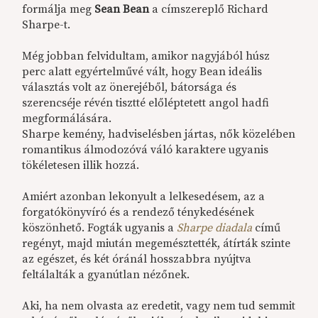
formálja meg
Sean Bean
a címszereplő Richard
Sharpe-t.
Még jobban felvidultam, amikor nagyjából húsz
perc alatt egyértelművé vált, hogy Bean ideális
választás volt az önerejéből, bátorsága és
szerencséje révén tisztté előléptetett angol hadfi
megformálására.
Sharpe kemény, hadviselésben jártas, nők közelében
romantikus álmodozóvá váló karaktere ugyanis
tökéletesen illik hozzá.
Amiért azonban lekonyult a lelkesedésem, az a
forgatókönyvíró és a rendező ténykedésének
köszönhető. Fogták ugyanis a
Sharpe diadala
című
regényt, majd miután megemésztették, átírták szinte
az egészet, és két óránál hosszabbra nyújtva
feltálalták a gyanútlan nézőnek.
Aki, ha nem olvasta az eredetit, vagy nem tud semmit