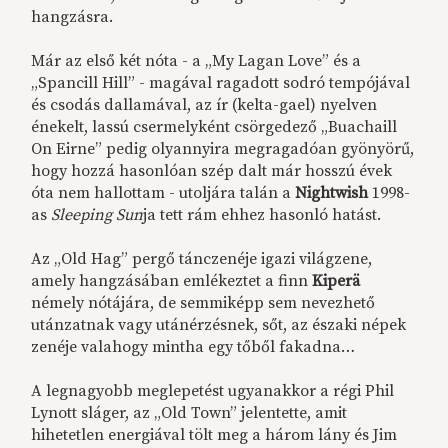
hangzásra.
Már az első két nóta - a „My Lagan Love” és a
„Spancill Hill” - magával ragadott sodró tempójával
és csodás dallamával, az ír (kelta-gael) nyelven
énekelt, lassú csermelyként csörgedező „Buachaill
On Eirne” pedig olyannyira megragadóan gyönyörű,
hogy hozzá hasonlóan szép dalt már hosszú évek
óta nem hallottam - utoljára talán a
Nightwish
1998-
as
Sleeping Sun
ja tett rám ehhez hasonló hatást.
Az „Old Hag” pergő tánczenéje igazi világzene,
amely hangzásában emlékeztet a finn
Kiperä
némely nótájára, de semmiképp sem nevezhető
utánzatnak vagy utánérzésnek, sőt, az északi népek
zenéje valahogy mintha egy tőből fakadna…
A legnagyobb meglepetést ugyanakkor a régi Phil
Lynott sláger, az „Old Town” jelentette, amit
hihetetlen energiával tölt meg a három lány és Jim