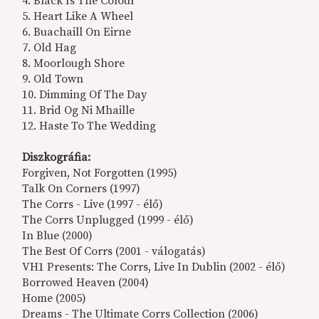
4. Black Is The Colour
5. Heart Like A Wheel
6. Buachaill On Eirne
7. Old Hag
8. Moorlough Shore
9. Old Town
10. Dimming Of The Day
11. Brid Og Ni Mhaille
12. Haste To The Wedding
Diszkográfia:
Forgiven, Not Forgotten (1995)
Talk On Corners (1997)
The Corrs - Live (1997 - élő)
The Corrs Unplugged (1999 - élő)
In Blue (2000)
The Best Of Corrs (2001 - válogatás)
VH1 Presents: The Corrs, Live In Dublin (2002 - élő)
Borrowed Heaven (2004)
Home (2005)
Dreams - The Ultimate Corrs Collection (2006)