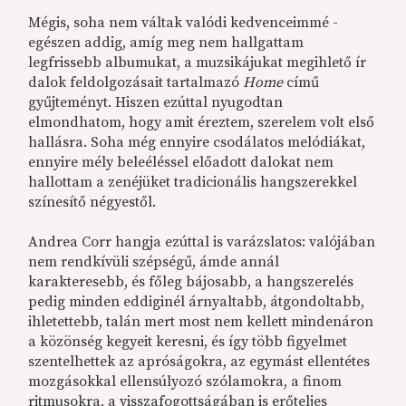
Mégis, soha nem váltak valódi kedvenceimmé -
egészen addig, amíg meg nem hallgattam
legfrissebb albumukat, a muzsikájukat megihlető ír
dalok feldolgozásait tartalmazó
Home
című
gyűjteményt. Hiszen ezúttal nyugodtan
elmondhatom, hogy amit éreztem, szerelem volt első
hallásra. Soha még ennyire csodálatos melódiákat,
ennyire mély beleéléssel előadott dalokat nem
hallottam a zenéjüket tradicionális hangszerekkel
színesítő négyestől.
Andrea Corr hangja ezúttal is varázslatos: valójában
nem rendkívüli szépségű, ámde annál
karakteresebb, és főleg bájosabb, a hangszerelés
pedig minden eddiginél árnyaltabb, átgondoltabb,
ihletettebb, talán mert most nem kellett mindenáron
a közönség kegyeit keresni, és így több figyelmet
szentelhettek az apróságokra, az egymást ellentétes
mozgásokkal ellensúlyozó szólamokra, a finom
ritmusokra, a visszafogottságában is erőteljes