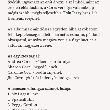
fivérük. Ugyanazt az erőt érezni a számból, mint az
eredeti előadásban, a Corrs verziója valamiképp
mégis szebb, mégis teljesebb a
Thin Lizzy
brazil-ír
frontemberéjénél.
Az albumnak mindössze egyetlen hibáját róhatom
fel - képtelenség mellette bármit is csinálni, például
olvasgatni, annyira magára vonja a figyelmet ez a
valóban nagyszerű zene.
Az együttes tagjai:
Andrea Corr - szólóének, ír furulya
Sharon Corr - hegedű, ének
Caroline Corr - bodhran, ének
Jim Corr - gitár és billentyűs hangszerek
A lemezen elhangzó számok listája:
1. My Lagan Love
2. Spancill Hill
3. Peggy Gordon