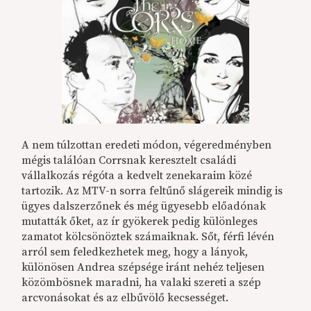
A nem túlzottan eredeti módon, végeredményben
mégis találóan Corrsnak keresztelt családi
vállalkozás régóta a kedvelt zenekaraim közé
tartozik. Az MTV-n sorra feltűnő slágereik mindig is
ügyes dalszerzőnek és még ügyesebb előadónak
mutatták őket, az ír gyökerek pedig különleges
zamatot kölcsönöztek számaiknak. Sőt, férfi lévén
arról sem feledkezhetek meg, hogy a lányok,
különösen Andrea szépsége iránt nehéz teljesen
közömbösnek maradni, ha valaki szereti a szép
arcvonásokat és az elbűvölő kecsességet.