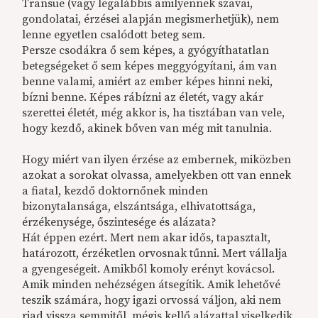
Transue (vagy legalábbis amilyennek szavai,
gondolatai, érzései alapján megismerhetjük), nem
lenne egyetlen csalódott beteg sem.
Persze csodákra ő sem képes, a gyógyíthatatlan
betegségeket ő sem képes meggyógyítani, ám van
benne valami, amiért az ember képes hinni neki,
bízni benne. Képes rábízni az életét, vagy akár
szerettei életét, még akkor is, ha tisztában van vele,
hogy kezdő, akinek bőven van még mit tanulnia.
Hogy miért van ilyen érzése az embernek, miközben
azokat a sorokat olvassa, amelyekben ott van ennek
a fiatal, kezdő doktornőnek minden
bizonytalansága, elszántsága, elhivatottsága,
érzékenysége, őszintesége és alázata?
Hát éppen ezért. Mert nem akar idős, tapasztalt,
határozott, érzéketlen orvosnak tűnni. Mert vállalja
a gyengeségeit. Amikből komoly erényt kovácsol.
Amik minden nehézségen átsegítik. Amik lehetővé
teszik számára, hogy igazi orvossá váljon, aki nem
riad vissza semmitől, mégis kellő alázattal viselkedik