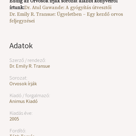
Eddig az Orvosok írják sorozat alábbi könyveiről
írtunk:
Dr. Atul Gawande: A gyógyítás útvesztői
Dr. Emily R. Transue: Ügyeletben – Egy kezdő orvos
feljegyzései
Adatok
Szerző / rendező:
Dr. Emily R. Transue
Sorozat:
Orvosok írják
Kiadó / forgalmazó:
Animus Kiadó
Kiadás éve:
2005
Fordító: