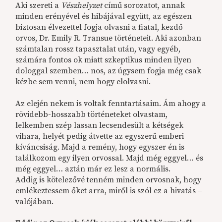
Aki szereti a
Vészhelyzet
című sorozatot, annak
minden erényével és hibájával együtt, az egészen
biztosan élvezettel fogja olvasni a fiatal, kezdő
orvos, Dr. Emily R. Transue történeteit. Aki azonban
számtalan rossz tapasztalat után, vagy egyéb,
számára fontos ok miatt szkeptikus minden ilyen
dologgal szemben… nos, az úgysem fogja még csak
kézbe sem venni, nem hogy elolvasni.
Az elején nekem is voltak fenntartásaim. Ám ahogy a
rövidebb-hosszabb történeteket olvastam,
lelkemben szép lassan lecsendesült a kétségek
vihara, helyét pedig átvette az egyszerű emberi
kíváncsiság. Majd a remény, hogy egyszer én is
találkozom egy ilyen orvossal. Majd még eggyel… és
még eggyel… aztán már ez lesz a normális.
Addig is kötelezővé tenném minden orvosnak, hogy
emlékeztessem őket arra, miről is szól ez a hivatás –
valójában.