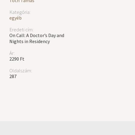
Tóth Tamás
Kategória:
egyéb
Eredeti cím:
On Call: A Doctor’s Day and
Nights in Residency
Ár:
2290 Ft
Oldalszám:
287