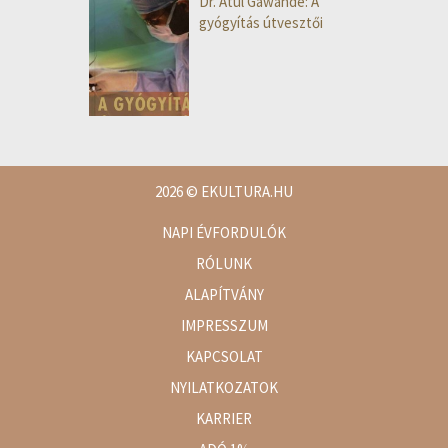
Dr. Atul Gawande: A
gyógyítás útvesztői
2026
© EKULTURA.HU
NAPI ÉVFORDULÓK
RÓLUNK
ALAPÍTVÁNY
IMPRESSZUM
KAPCSOLAT
NYILATKOZATOK
KARRIER