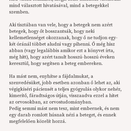
mind választott hivatásával, mind a betegekkel
szemben.
Aki tisztában van vele, hogy a betegek nem azért
betegek, hogy őt bosszantsák, hogy neki
kellemetlenséget okozzanak, hogy ő ne tudjon egy-
két óránál többet aludni vagy pihenni. Ő még hisz
abban (vagy legalábbis amikor ezt a könyvet írta,
még hitt), hogy azért tanult hosszú-hosszú éveken
keresztül, hogy segítsen a beteg embereken.
Ha mást nem, enyhítse a fájdalmukat, a
szenvedésüket, jobb esetben azonban ő lehet az, aki
végigkíséri páciensét a teljes gyógyulás olykor nehéz,
kimerítő, fáradtságos útján, visszaadva ezzel a hitet
az orvosokban, az orvostudományban.
Pedig semmi mást nem tesz, mint embernek, és nem
egy darab romlott húsnak nézi a beteget, és ennek
megfelelően közelít hozzá.