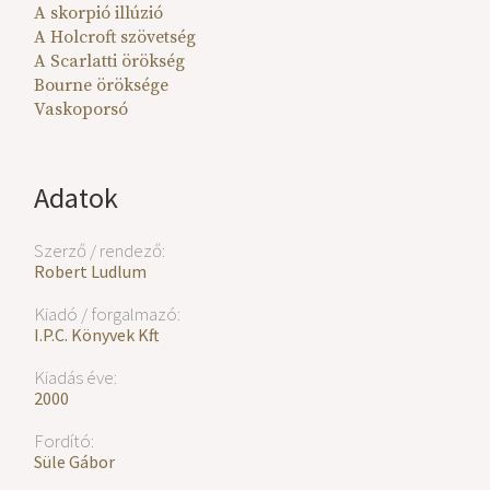
A skorpió illúzió
A Holcroft szövetség
A Scarlatti örökség
Bourne öröksége
Vaskoporsó
Adatok
Szerző / rendező:
Robert Ludlum
Kiadó / forgalmazó:
I.P.C. Könyvek Kft.
Kiadás éve:
2000
Fordító:
Süle Gábor