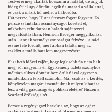
Testvérei meg akarták bosszulni a halálát, de anyjuk
hideg fejjel úgy döntött, egyik fia marad a vállalattal,
és csak a másik fiú mehet a háborúba.
Hát persze, hogy Ulster Stewart fogott fegyvert. És
persze számtalan ocsmányságot követett el,
miközben céltudatosan haladt saját tervei
megvalósításában. Heinrich Kroeger meggyilkolása
után – annak személyazonosságát felvéve – a náci
eszme felé fordult, mert abban találta meg az
eszközt a totális hatalom megszerzésére.
Elizabeth idővel rájött, hogy legkisebb fia nem halt
meg, sőt nagyon is él. Egy kemény üzletasszonyhoz
méltóan súlyos döntést hoz: őrült fiával egyszer s
mindenkorra le kell számolni. Már csak az a kérdés,
könyörtelen magánjátszmájuknak milyen kihatása
lesz a világ gazdasági és politikai életére? Hiszen a
Scarlatti örökség a tét.
Persze a regény igazi bravúrja az, hogy az egész
családi sztorit egy titkos aktából ismerjük meg az