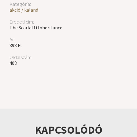
Kategória:
akció / kaland
Eredeti cím:
The Scarlatti Inheritance
Ár:
898 Ft
Oldalszám:
408
KAPCSOLÓDÓ