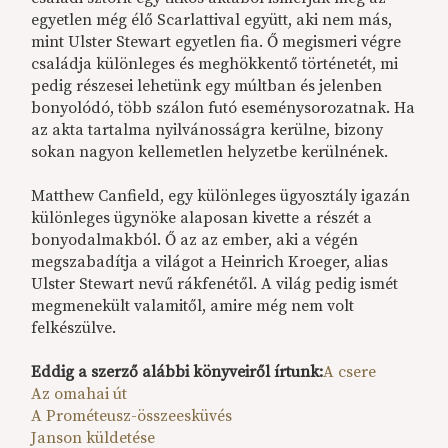
egyetlen még élő Scarlattival együtt, aki nem más,
mint Ulster Stewart egyetlen fia. Ő megismeri végre
családja különleges és meghökkentő történetét, mi
pedig részesei lehetünk egy múltban és jelenben
bonyolódó, több szálon futó eseménysorozatnak. Ha
az akta tartalma nyilvánosságra kerülne, bizony
sokan nagyon kellemetlen helyzetbe kerülnének.
Matthew Canfield, egy különleges ügyosztály igazán
különleges ügynöke alaposan kivette a részét a
bonyodalmakból. Ő az az ember, aki a végén
megszabadítja a világot a Heinrich Kroeger, alias
Ulster Stewart nevű rákfenétől. A világ pedig ismét
megmenekült valamitől, amire még nem volt
felkészülve.
Eddig a szerző alábbi könyveiről írtunk:
A csere
Az omahai út
A Prométeusz-összeesküvés
Janson küldetése