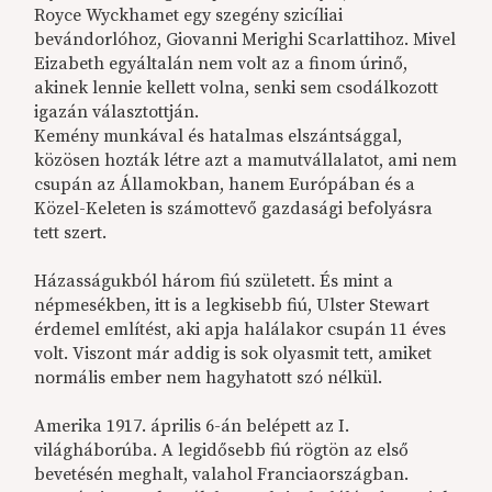
Royce Wyckhamet egy szegény szicíliai
bevándorlóhoz, Giovanni Merighi Scarlattihoz. Mivel
Eizabeth egyáltalán nem volt az a finom úrinő,
akinek lennie kellett volna, senki sem csodálkozott
igazán választottján.
Kemény munkával és hatalmas elszántsággal,
közösen hozták létre azt a mamutvállalatot, ami nem
csupán az Államokban, hanem Európában és a
Közel-Keleten is számottevő gazdasági befolyásra
tett szert.
Házasságukból három fiú született. És mint a
népmesékben, itt is a legkisebb fiú, Ulster Stewart
érdemel említést, aki apja halálakor csupán 11 éves
volt. Viszont már addig is sok olyasmit tett, amiket
normális ember nem hagyhatott szó nélkül.
Amerika 1917. április 6-án belépett az I.
világháborúba. A legidősebb fiú rögtön az első
bevetésén meghalt, valahol Franciaországban.