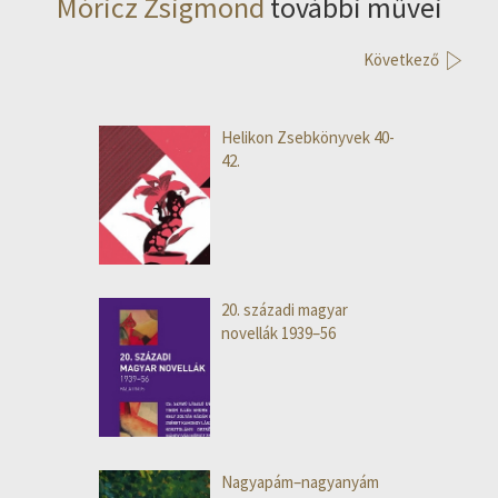
Móricz Zsigmond
további művei
Következő
Helikon Zsebkönyvek 40-
42.
20. századi magyar
novellák 1939–56
Nagyapám–nagyanyám