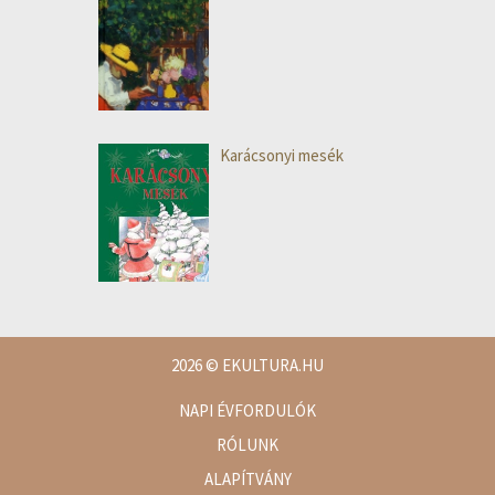
Karácsonyi mesék
2026
© EKULTURA.HU
NAPI ÉVFORDULÓK
RÓLUNK
ALAPÍTVÁNY