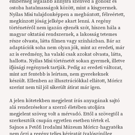
emberiség legalább annyira szenved a gonosz és
ostoba hatalmasságok között, mint a kisgyermek.
Nyilas Misi tulajdonképpen a megbántott, félreértett,
megkínzott jóság jelképe akart lenni. A regény
történetéről nem igazán ejtenék szót, hiszen hála a
magyar oktatási rendszernek, a lakosság tetemes
része olvasta, látta filmen vagy színházban. Bár az
adaptációk soha nem olyan jók, mint az eredeti, már
az is eredmény, ha valaki csak azokat olvasta, látta,
hallotta. Nyilas Misi történetét sokan gyermek, illetve
ifjúsági regénynek tartják. Pedig az eredeti változat,
mint azt fentebb is leírtam, nem gyerekeknek
készült. Ellenben az illusztrációkkal ellátott, Móricz
szerint nem túl jól sikerült átirat már igen.
A jelen kötetekben megjelent írás anyagának sajtó
alá rendezésekor a szerző életében utoljára
megjelent szöveg volt a mérvadó. Ettől a szövegtől a
szerkesztők csupán egyetlen esetben tértek el.
Sajnos a Petőfi Irodalmi Múzeum Móricz-hagyatéka
nem őrzi a regény teljes kéziratát (valószínűleg