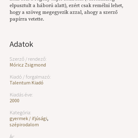
elpusztult a háború alatt), ezért csak remélni lehet,
hogy a szöveg megegyezik azzal, ahogy a szerző
papírra vetette.
Adatok
Szerző / rendező:
Móricz Zsigmond
Kiadó / forgalmazó:
Talentum Kiadó
Kiadás éve:
2000
Kategória:
gyermek / ifjúsági
,
szépirodalom
Ár: