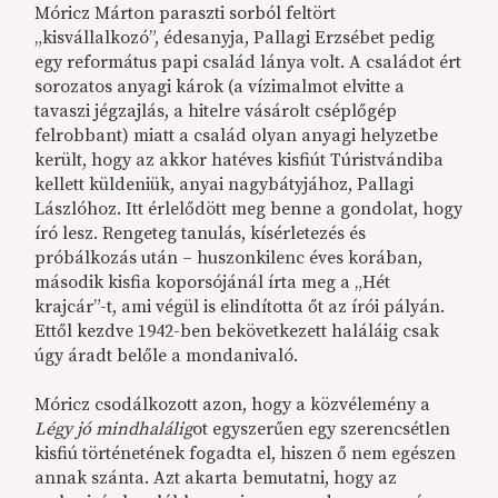
Móricz Márton paraszti sorból feltört
„kisvállalkozó”, édesanyja, Pallagi Erzsébet pedig
egy református papi család lánya volt. A családot ért
sorozatos anyagi károk (a vízimalmot elvitte a
tavaszi jégzajlás, a hitelre vásárolt cséplőgép
felrobbant) miatt a család olyan anyagi helyzetbe
került, hogy az akkor hatéves kisfiút Túristvándiba
kellett küldeniük, anyai nagybátyjához, Pallagi
Lászlóhoz. Itt érlelődött meg benne a gondolat, hogy
író lesz. Rengeteg tanulás, kísérletezés és
próbálkozás után – huszonkilenc éves korában,
második kisfia koporsójánál írta meg a „Hét
krajcár”-t, ami végül is elindította őt az írói pályán.
Ettől kezdve 1942-ben bekövetkezett haláláig csak
úgy áradt belőle a mondanivaló.
Móricz csodálkozott azon, hogy a közvélemény a
Légy jó mindhalálig
ot egyszerűen egy szerencsétlen
kisfiú történetének fogadta el, hiszen ő nem egészen
annak szánta. Azt akarta bemutatni, hogy az