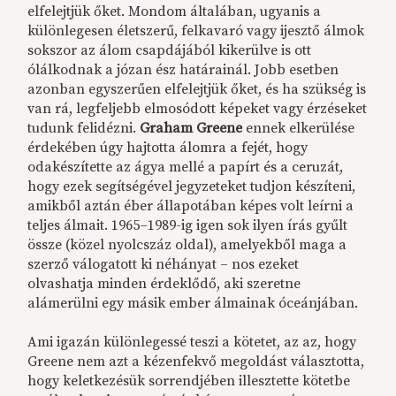
elfelejtjük őket. Mondom általában, ugyanis a
különlegesen életszerű, felkavaró vagy ijesztő álmok
sokszor az álom csapdájából kikerülve is ott
ólálkodnak a józan ész határainál. Jobb esetben
azonban egyszerűen elfelejtjük őket, és ha szükség is
van rá, legfeljebb elmosódott képeket vagy érzéseket
tudunk felidézni.
Graham Greene
ennek elkerülése
érdekében úgy hajtotta álomra a fejét, hogy
odakészítette az ágya mellé a papírt és a ceruzát,
hogy ezek segítségével jegyzeteket tudjon készíteni,
amikből aztán éber állapotában képes volt leírni a
teljes álmait. 1965–1989-ig igen sok ilyen írás gyűlt
össze (közel nyolcszáz oldal), amelyekből maga a
szerző válogatott ki néhányat – nos ezeket
olvashatja minden érdeklődő, aki szeretne
alámerülni egy másik ember álmainak óceánjában.
Ami igazán különlegessé teszi a kötetet, az az, hogy
Greene nem azt a kézenfekvő megoldást választotta,
hogy keletkezésük sorrendjében illesztette kötetbe