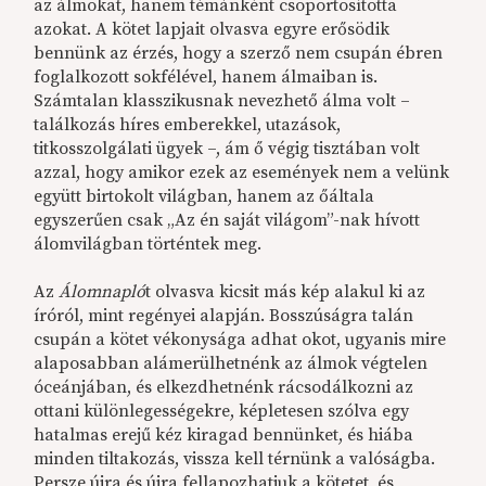
az álmokat, hanem témánként csoportosította
azokat. A kötet lapjait olvasva egyre erősödik
bennünk az érzés, hogy a szerző nem csupán ébren
foglalkozott sokfélével, hanem álmaiban is.
Számtalan klasszikusnak nevezhető álma volt –
találkozás híres emberekkel, utazások,
titkosszolgálati ügyek –, ám ő végig tisztában volt
azzal, hogy amikor ezek az események nem a velünk
együtt birtokolt világban, hanem az őáltala
egyszerűen csak „Az én saját világom”-nak hívott
álomvilágban történtek meg.
Az
Álomnapló
t olvasva kicsit más kép alakul ki az
íróról, mint regényei alapján. Bosszúságra talán
csupán a kötet vékonysága adhat okot, ugyanis mire
alaposabban alámerülhetnénk az álmok végtelen
óceánjában, és elkezdhetnénk rácsodálkozni az
ottani különlegességekre, képletesen szólva egy
hatalmas erejű kéz kiragad bennünket, és hiába
minden tiltakozás, vissza kell térnünk a valóságba.
Persze újra és újra fellapozhatjuk a kötetet, és