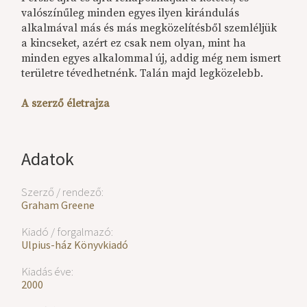
valószínűleg minden egyes ilyen kirándulás
alkalmával más és más megközelítésből szemléljük
a kincseket, azért ez csak nem olyan, mint ha
minden egyes alkalommal új, addig még nem ismert
területre tévedhetnénk. Talán majd legközelebb.
A szerző életrajza
Adatok
Szerző / rendező:
Graham Greene
Kiadó / forgalmazó:
Ulpius-ház Könyvkiadó
Kiadás éve:
2000