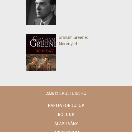
Graham Greene:
Merénylet
2026
© EKULTURA.HU
NAPI ÉVFORDULÓK
RÓLUNK
ALAPÍTVÁNY