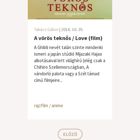
Takács Gábor
| 2016. 10. 29.
A vörös teknős / Love (film)
A Ghibli nevét talán szinte mindenki
ismeri: a japán stúdió Mijazaki Hajao
alkotásaival lett világhírű (elég csak a
Chihiro Szellemországban, A
vándorló palota vagy a Szél támad
című filmjeire...
rajzfilm / anime
ELŐZŐ