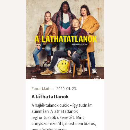
Forrai Márton
| 2020. 04. 23.
A láthatatlanok
A hajléktalanok cukik – így tudnám
summázni A láthatatlanok
legfontosabb üzenetét. Mint
annyiszor ezelőtt, most sem biztos,
hogy értelmezésem