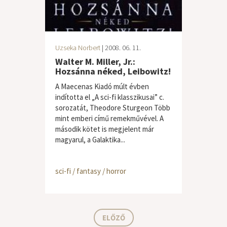
Uzseka Norbert
| 2008. 06. 11.
Walter M. Miller, Jr.:
Hozsánna néked, Leibowitz!
A Maecenas Kiadó múlt évben
indította el „A sci-fi klasszikusai” c.
sorozatát, Theodore Sturgeon Több
mint emberi című remekművével. A
második kötet is megjelent már
magyarul, a Galaktika...
sci-fi / fantasy / horror
ELŐZŐ