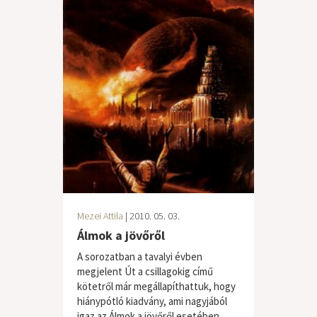
Mezei Attila
| 2010. 05. 03.
Álmok a jövőről
A sorozatban a tavalyi évben
megjelent Út a csillagokig című
kötetről már megállapíthattuk, hogy
hiánypótló kiadvány, ami nagyjából
igaz az Álmok a jövőről esetében