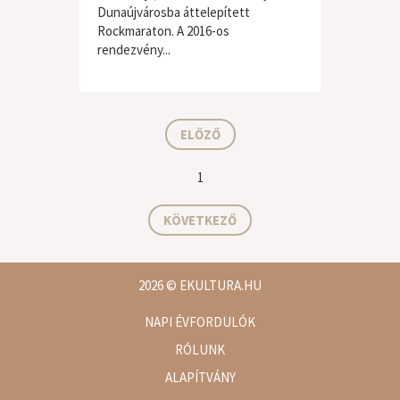
Dunaújvárosba áttelepített
Rockmaraton. A 2016-os
rendezvény...
hard / heavy
,
rock
ELŐZŐ
1
KÖVETKEZŐ
2026
© EKULTURA.HU
NAPI ÉVFORDULÓK
RÓLUNK
ALAPÍTVÁNY