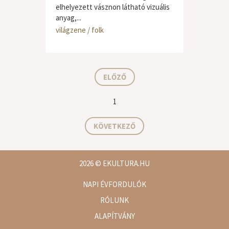
elhelyezett vásznon látható vizuális
anyag,...
világzene / folk
ELŐZŐ
1
KÖVETKEZŐ
2026
© EKULTURA.HU
NAPI ÉVFORDULÓK
RÓLUNK
ALAPÍTVÁNY