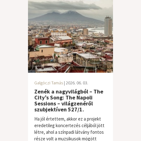
Galgóczi Tamás
| 2026. 06. 03.
Zenék a nagyvilágból – The
City’s Song: The Napoli
Sessions – világzenéről
szubjektíven 527/1.
Ha jól értettem, akkor ez a projekt
eredetileg koncertezés céljából jött
létre, ahol a színpadi látvány fontos
része volt a muzsikusok mögött