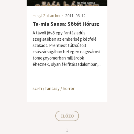
Hegyi Zoltán Imre
| 2011. 06. 12.
Ta-mia Sansa: Sötét Hórusz
A távoli jövő egy fantáziadús
szegletében az emberiség kétfelé
szakadt. Prentiest túlzsúfolt
császárságában betegen nagyvárosi
tömegnyomorban milliárdok
éheznek, olyan férfitársadalomban,...
sci-fi / fantasy / horror
ELŐZŐ
1