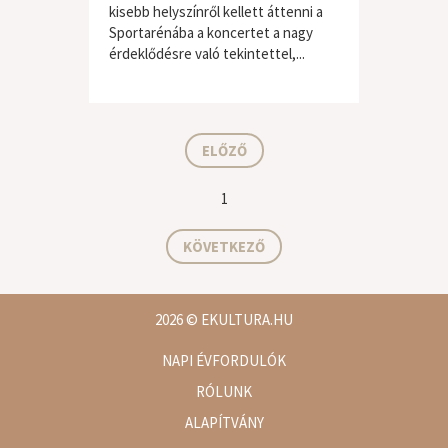
kisebb helyszínről kellett áttenni a
Sportarénába a koncertet a nagy
érdeklődésre való tekintettel,...
hard / heavy
ELŐZŐ
1
KÖVETKEZŐ
2026
© EKULTURA.HU
NAPI ÉVFORDULÓK
RÓLUNK
ALAPÍTVÁNY