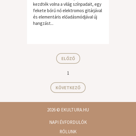
kezdték volna a világ színpadait, egy
fekete bőrű nő elektromos gitárjával
és elementáris előadásmódjával új
hangzást...
ELŐZŐ
1
KÖVETKEZŐ
2026
© EKULTURA.HU
NAPI ÉVFORDULÓK
RÓLUNK