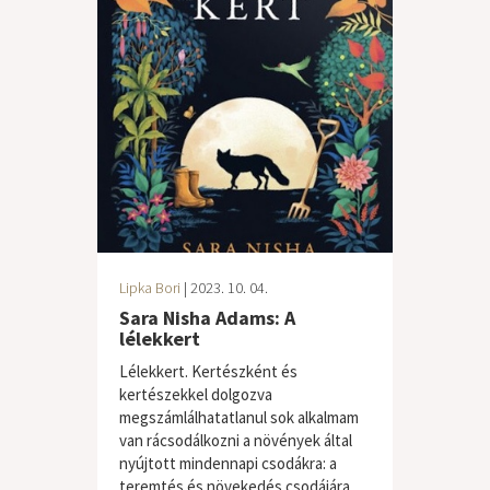
Lipka Bori
| 2023. 10. 04.
Sara Nisha Adams: A
lélekkert
Lélekkert. Kertészként és
kertészekkel dolgozva
megszámlálhatatlanul sok alkalmam
van rácsodálkozni a növények által
nyújtott mindennapi csodákra: a
teremtés és növekedés csodájára....