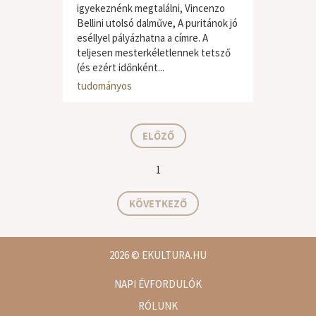
igyekeznénk megtalálni, Vincenzo
Bellini utolsó dalműve, A puritánok jó
eséllyel pályázhatna a címre. A
teljesen mesterkéletlennek tetsző
(és ezért időnként...
klasszikus zene
,
ismeretterjesztő /
tudományos
ELŐZŐ
1
KÖVETKEZŐ
2026
© EKULTURA.HU
NAPI ÉVFORDULÓK
RÓLUNK