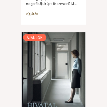
megpróbáljuk újra összerakni? Mi...
vígjáték
AJÁNLÓK