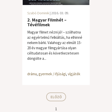
Szabó Dominik
| 2016. 03. 09.
2. Magyar Filmhét –
Tévéfilmek
Magyar filmet nézni jó! – szólhatna
az egyértelmű felkiáltás, ha elhinné
nekem bárki. Valahogy az elmúlt 15-
20 év magyar filmgyártása olyan
céltudatosan és következetesen
döngölte a...
dráma
,
gyermek / ifjúsági
,
vígjáték
ELŐZŐ
1