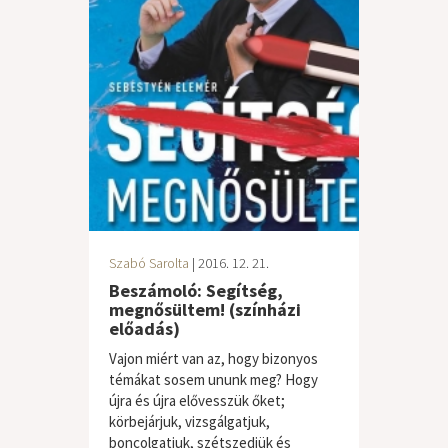
Szabó Sarolta
| 2016. 12. 21.
Beszámoló: Segítség,
megnősültem! (színházi
előadás)
Vajon miért van az, hogy bizonyos
témákat sosem ununk meg? Hogy
újra és újra elővesszük őket;
körbejárjuk, vizsgálgatjuk,
boncolgatjuk, szétszedjük és