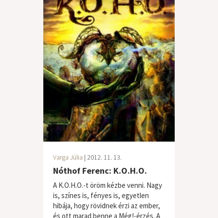
Varga Júlia
| 2012. 11. 13.
Nóthof Ferenc: K.O.H.O.
A K.O.H.O.-t öröm kézbe venni. Nagy
is, színes is, fényes is, egyetlen
hibája, hogy rövidnek érzi az ember,
és ott marad benne a Még!-érzés. A