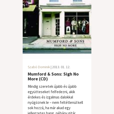
Szabó Dominik
| 2013. 01. 12.
Mumford & Sons: Sigh No
More (CD)
Mindig szeretek újabb és újabb
együtteseket felfedezni, akik
érdekes és izgalmas dalokkal
nyűgöznek le – nem feltétlenül kell
sok hozzá, ha már akad egy
jellegzetes hang, néhány gitár...