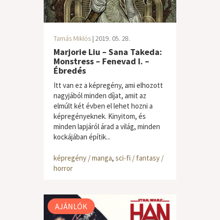
Tamás Miklós
| 2019. 05. 28.
Marjorie Liu – Sana Takeda:
Monstress – Fenevad I. –
Ébredés
Itt van ez a képregény, ami elhozott
nagyjából minden díjat, amit az
elmúlt két évben el lehet hozni a
képregényeknek. Kinyitom, és
minden lapjáról árad a világ, minden
kockájában építik...
képregény / manga
,
sci-fi / fantasy /
horror
AJÁNLÓK