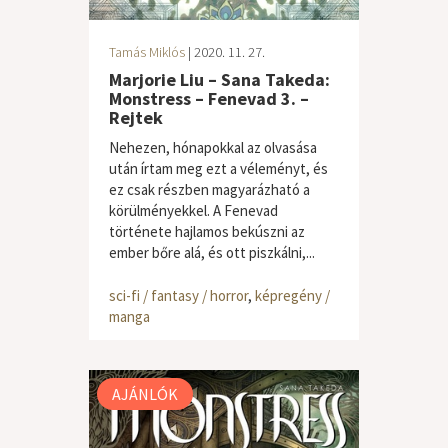
Tamás Miklós
| 2020. 11. 27.
Marjorie Liu – Sana Takeda:
Monstress – Fenevad 3. –
Rejtek
Nehezen, hónapokkal az olvasása
után írtam meg ezt a véleményt, és
ez csak részben magyarázható a
körülményekkel. A Fenevad
története hajlamos bekúszni az
ember bőre alá, és ott piszkálni,...
sci-fi / fantasy / horror
,
képregény /
manga
AJÁNLÓK