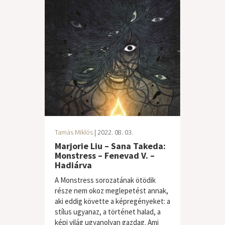
Tamás Miklós
| 2022. 08. 03.
Marjorie Liu – Sana Takeda:
Monstress – Fenevad V. –
Hadiárva
A Monstress sorozatának ötödik
része nem okoz meglepetést annak,
aki eddig követte a képregényeket: a
stílus ugyanaz, a történet halad, a
képi világ ugyanolyan gazdag. Ami