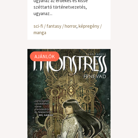
ugyanaz az érdekes és kissé
széttartó történetvezetés,
ugyanaz...
sci-fi / fantasy / horror
,
képregény /
manga
AJÁNLÓK