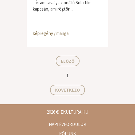
– írtam tavaly az önálló Solo film
kapcsán, ami rögtön...
képregény / manga
ELŐZŐ
1
KÖVETKEZŐ
2026
© EKULTURA.HU
NAPI ÉVFORDULÓK
RÓLUNK