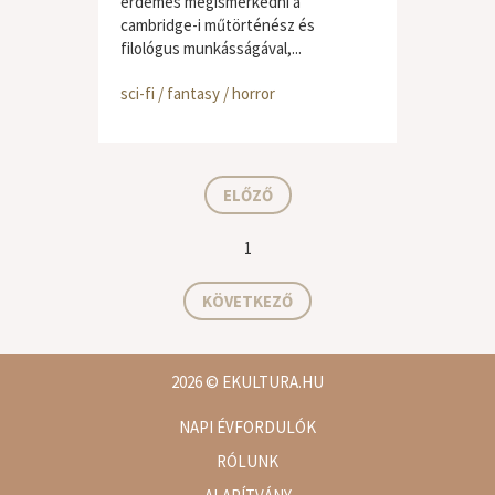
érdemes megismerkedni a
cambridge-i műtörténész és
filológus munkásságával,...
sci-fi / fantasy / horror
ELŐZŐ
1
KÖVETKEZŐ
2026
© EKULTURA.HU
NAPI ÉVFORDULÓK
RÓLUNK