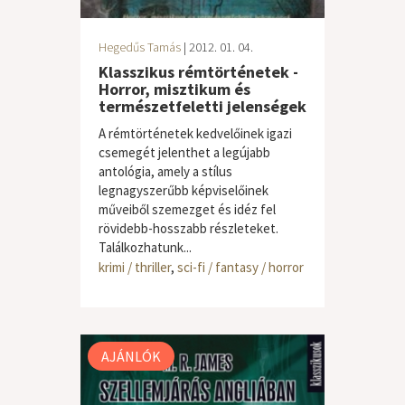
Hegedűs Tamás
| 2012. 01. 04.
Klasszikus rémtörténetek -
Horror, misztikum és
természetfeletti jelenségek
A rémtörténetek kedvelőinek igazi
csemegét jelenthet a legújabb
antológia, amely a stílus
legnagyszerűbb képviselőinek
műveiből szemezget és idéz fel
rövidebb-hosszabb részleteket.
Találkozhatunk...
krimi / thriller
,
sci-fi / fantasy / horror
AJÁNLÓK