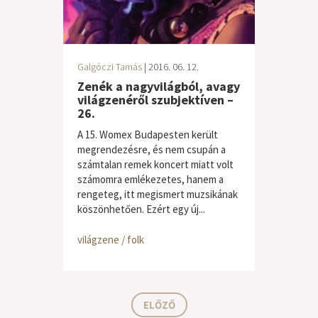
Galgóczi Tamás
| 2016. 06. 12.
Zenék a nagyvilágból, avagy
világzenéről szubjektíven –
26.
A 15. Womex Budapesten került
megrendezésre, és nem csupán a
számtalan remek koncert miatt volt
számomra emlékezetes, hanem a
rengeteg, itt megismert muzsikának
köszönhetően. Ezért egy új...
világzene / folk
ELŐZŐ