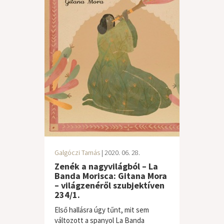
Galgóczi Tamás
| 2020. 06. 28.
Zenék a nagyvilágból – La
Banda Morisca: Gitana Mora
– világzenéről szubjektíven
234/1.
Első hallásra úgy tűnt, mit sem
változott a spanyol La Banda