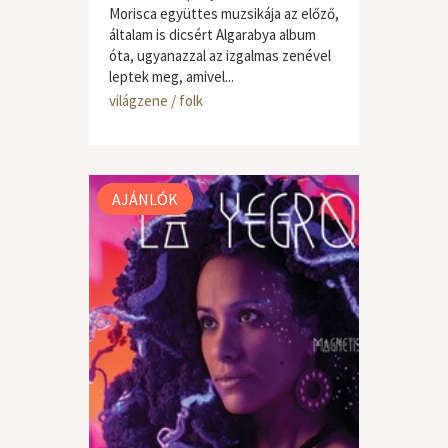
Morisca együttes muzsikája az előző,
általam is dicsért Algarabya album
óta, ugyanazzal az izgalmas zenével
leptek meg, amivel...
világzene / folk
AJÁNLÓK