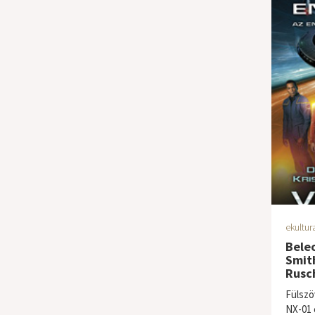
ekultur
Beleo
Smith
Rusch
Fülszö
NX-01 c