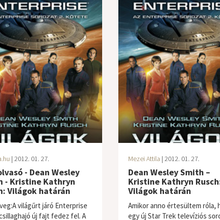
a.hu
| 2012. 01. 27.
Mezei Attila
| 2012. 01. 27.
lvasó - Dean Wesley
Dean Wesley Smith –
 - Kristine Kathryn
Kristine Kathryn Rusch
: Világok határán
Világok határán
veg:A világűrt járó Enterprise
Amikor anno értesültem róla, 
sillaghajó új fajt fedez fel. A
egy új Star Trek televíziós sor