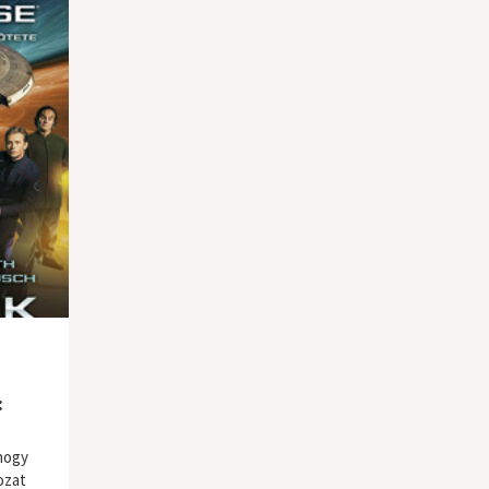
:
hogy
ozat