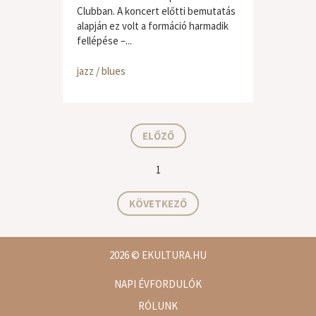
Clubban. A koncert előtti bemutatás
alapján ez volt a formáció harmadik
fellépése –...
jazz / blues
ELŐZŐ
1
KÖVETKEZŐ
2026
© EKULTURA.HU
NAPI ÉVFORDULÓK
RÓLUNK