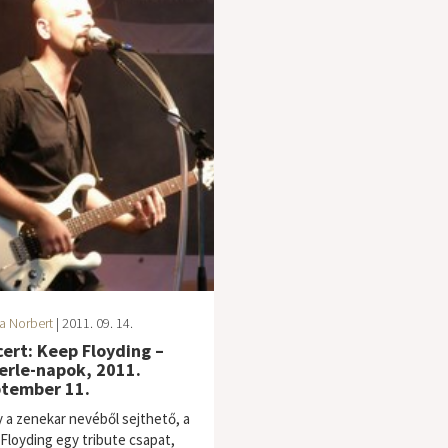
a Norbert
| 2011. 09. 14.
ert: Keep Floyding –
rle-napok, 2011.
tember 11.
 a zenekar nevéből sejthető, a
Floyding egy tribute csapat,