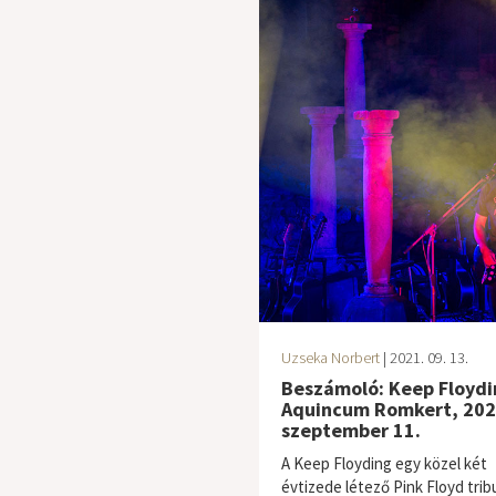
Uzseka Norbert
| 2021. 09. 13.
Beszámoló: Keep Floydi
Aquincum Romkert, 202
szeptember 11.
A Keep Floyding egy közel két
évtizede létező Pink Floyd trib