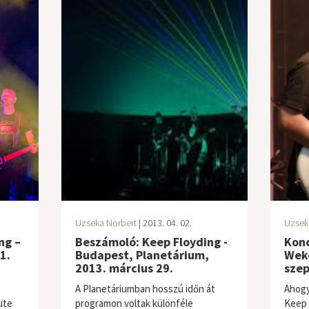
Uzseka Norbert
| 2013. 04. 02.
Uzsek
ng –
Beszámoló: Keep Floyding -
Konc
1.
Budapest, Planetárium,
Weke
2013. március 29.
szep
A Planetáriumban hosszú időn át
Ahogy
ute
programon voltak különféle
Keep 