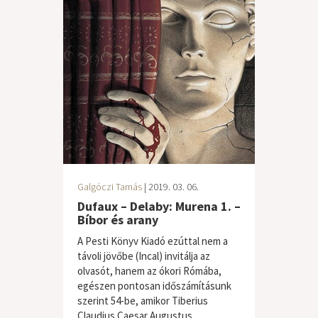
Galgóczi Tamás
| 2019. 03. 06.
Dufaux – Delaby: Murena 1. –
Bíbor és arany
A Pesti Könyv Kiadó ezúttal nem a
távoli jövőbe (Incal) invitálja az
olvasót, hanem az ókori Rómába,
egészen pontosan időszámításunk
szerint 54-be, amikor Tiberius
Claudius Caesar Augustus...