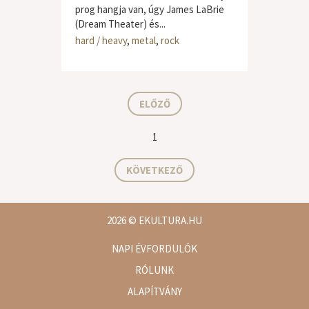
prog hangja van, úgy James LaBrie
(Dream Theater) és...
hard / heavy
,
metal
,
rock
ELŐZŐ
1
KÖVETKEZŐ
2026
© EKULTURA.HU
NAPI ÉVFORDULÓK
RÓLUNK
ALAPÍTVÁNY