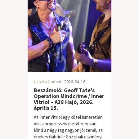
Uzseka Norbert
| 2026. 04. 16.
Beszámoló: Geoff Tate’s
Operation Mindcrime / Inner
Vitriol – A38 Hajó, 2026.
április 15.
Az Inner Vitriol egy közel ismeretlen
olasz progresszív metal zenekar.
Mind a négy tag nagyon jól zenél, az
énekes Gabriele Gozzinak eszményi