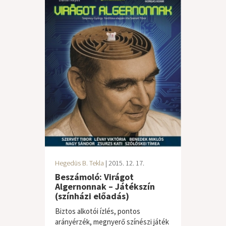
Hegedüs B. Tekla
| 2015. 12. 17.
Beszámoló: Virágot
Algernonnak – Játékszín
(színházi előadás)
Biztos alkotói ízlés, pontos
arányérzék, megnyerő színészi játék