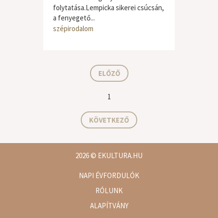
folytatása.Lempicka sikerei csúcsán,
a fenyegető...
szépirodalom
ELŐZŐ
1
KÖVETKEZŐ
2026
© EKULTURA.HU
NAPI ÉVFORDULÓK
RÓLUNK
ALAPÍTVÁNY