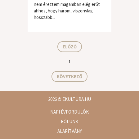
nem éreztem magamban elég erőt
ahhoz, hogy három, viszonylag
hosszabb...
hard / heavy
ELŐZŐ
1
KÖVETKEZŐ
2026
© EKULTURA.HU
NAPI ÉVFORDULÓK
RÓLUNK
ALAPÍTVÁNY