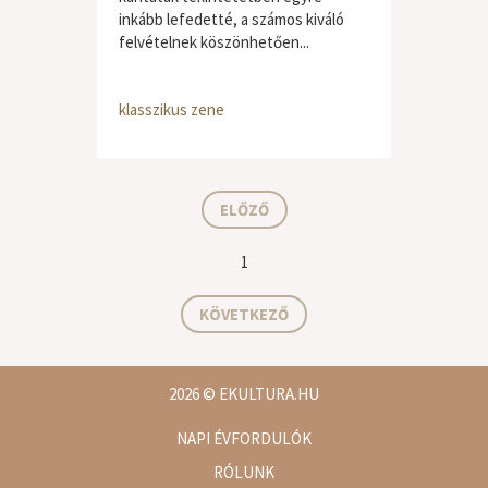
inkább lefedetté, a számos kiváló
felvételnek köszönhetően...
klasszikus zene
ELŐZŐ
1
KÖVETKEZŐ
2026
© EKULTURA.HU
NAPI ÉVFORDULÓK
RÓLUNK