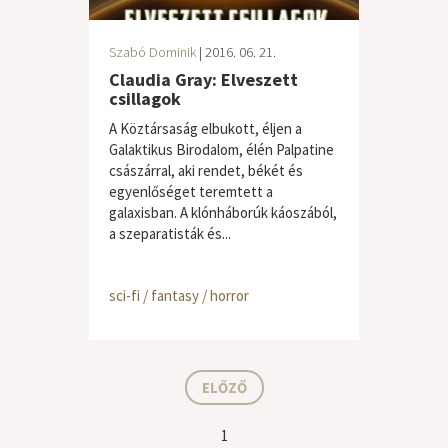
Szabó Dominik
| 2016. 06. 21.
Claudia Gray: Elveszett
csillagok
A Köztársaság elbukott, éljen a
Galaktikus Birodalom, élén Palpatine
császárral, aki rendet, békét és
egyenlőséget teremtett a
galaxisban. A klónháborúk káoszából,
a szeparatisták és...
sci-fi / fantasy / horror
ELŐZŐ
1