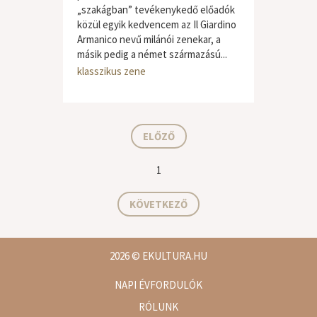
„szakágban” tevékenykedő előadók
közül egyik kedvencem az Il Giardino
Armanico nevű milánói zenekar, a
másik pedig a német származású...
klasszikus zene
ELŐZŐ
1
KÖVETKEZŐ
2026
© EKULTURA.HU
NAPI ÉVFORDULÓK
RÓLUNK