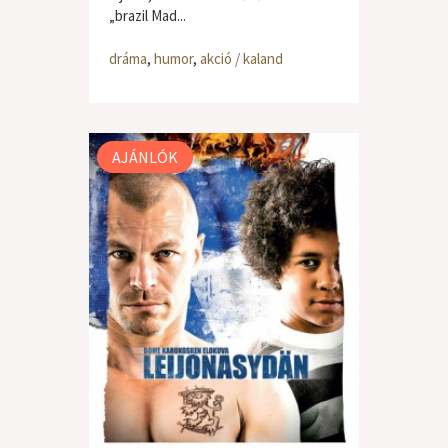
„brazil Mad...
dráma
,
humor
,
akció / kaland
AJÁNLÓK