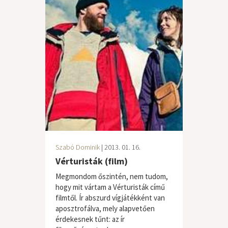
Szabó Dominik
| 2013. 01. 16.
Vérturisták (film)
Megmondom őszintén, nem tudom,
hogy mit vártam a Vérturisták című
filmtől. Ír abszurd vígjátékként van
aposztrofálva, mely alapvetően
érdekesnek tűnt: az ír