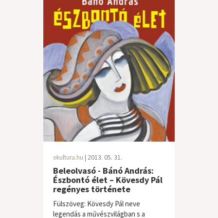
ekultura.hu
| 2013. 05. 31.
Beleolvasó - Bánó András:
Észbontó élet – Kövesdy Pál
regényes története
Fülszöveg: Kövesdy Pál neve
legendás a művészvilágban s a