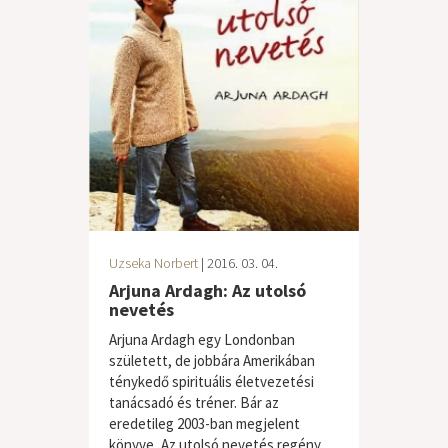
Uzseka Norbert
| 2016. 03. 04.
Arjuna Ardagh: Az utolsó
nevetés
Arjuna Ardagh egy Londonban
született, de jobbára Amerikában
ténykedő spirituális életvezetési
tanácsadó és tréner. Bár az
eredetileg 2003-ban megjelent
könyve, Az utolsó nevetés regény,...