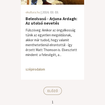
ekultura.hu
| 2016. 03. 03.
Beleolvasó - Arjuna Ardagh:
Az utolsó nevetés
Fülszöveg: Amikor az öngyilkosság
tűnik az egyetlen megoldásnak,
akkor már tudod, hogy valamit
menthetetlenül elrontottál - így
érzett Matt Thomson is. Elvesztett
mindent: a feleségét, a...
szépirodalom
ELŐZŐ
1