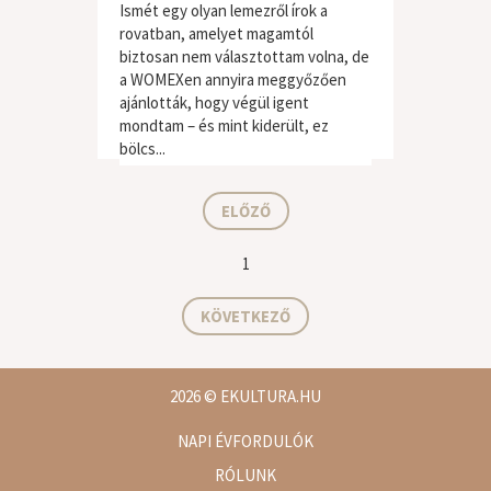
Ismét egy olyan lemezről írok a
rovatban, amelyet magamtól
biztosan nem választottam volna, de
a WOMEXen annyira meggyőzően
ajánlották, hogy végül igent
világzene / folk
mondtam – és mint kiderült, ez
bölcs...
ELŐZŐ
1
KÖVETKEZŐ
2026
© EKULTURA.HU
NAPI ÉVFORDULÓK
RÓLUNK