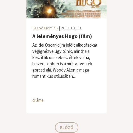
Szabó Dominik
| 2012. 03. 18.
A leleményes Hugo (film)
Az idei Oscar-díjra jelölt alkotásokat
végignézve úgy tűnik, mintha a
készítők összebeszéltek volna,
hiszen többen is a múltat vették
górcső alá. Woody Allen a maga
romantikus stílusában...
dráma
ELŐZŐ