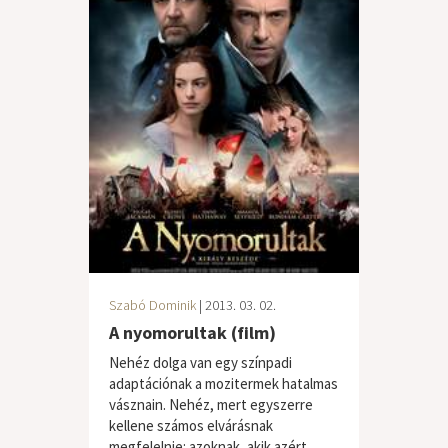
Szabó Dominik
| 2013. 03. 02.
A nyomorultak (film)
Nehéz dolga van egy színpadi
adaptációnak a mozitermek hatalmas
vásznain. Nehéz, mert egyszerre
kellene számos elvárásnak
megfelelnie: azoknak, akik azért